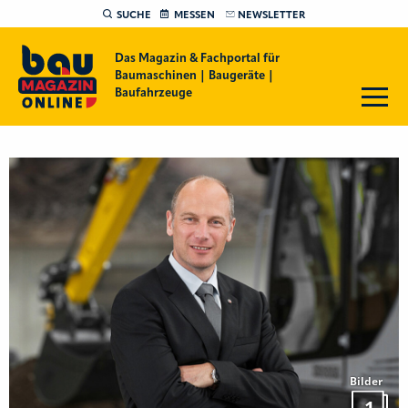
SUCHE
MESSEN
NEWSLETTER
Das Magazin & Fachportal für
Baumaschinen | Baugeräte |
Baufahrzeuge
Bilder
1