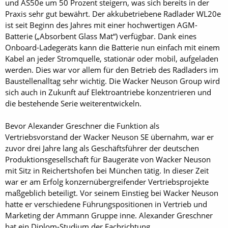
und AS50e um 50 Prozent steigern, was sich bereits in der
Praxis sehr gut bewährt. Der akkubetriebene Radlader WL20e
ist seit Beginn des Jahres mit einer hochwertigen AGM-
Batterie („Absorbent Glass Mat“) verfügbar. Dank eines
Onboard-Ladegeräts kann die Batterie nun einfach mit einem
Kabel an jeder Stromquelle, stationär oder mobil, aufgeladen
werden. Dies war vor allem für den Betrieb des Radladers im
Baustellenalltag sehr wichtig. Die Wacker Neuson Group wird
sich auch in Zukunft auf Elektroantriebe konzentrieren und
die bestehende Serie weiterentwickeln.
Bevor Alexander Greschner die Funktion als
Vertriebsvorstand der Wacker Neuson SE übernahm, war er
zuvor drei Jahre lang als Geschäftsführer der deutschen
Produktionsgesellschaft für Baugeräte von Wacker Neuson
mit Sitz in Reichertshofen bei München tätig. In dieser Zeit
war er am Erfolg konzernübergreifender Vertriebsprojekte
maßgeblich beteiligt. Vor seinem Einstieg bei Wacker Neuson
hatte er verschiedene Führungspositionen in Vertrieb und
Marketing der Ammann Gruppe inne. Alexander Greschner
hat ein Diplom-Studium der Fachrichtung