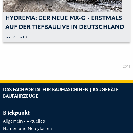
MICHAEL LEITNER GMBH IST STOLZER
BESITZER EINES HYDREMA CITY-
BAGGERS
zum Artikel
[201]
DAS FACHPORTAL FÜR BAUMASCHINEN | BAUGERÄTE |
BAUFAHRZEUGE
Blickpunkt
Allgemein - Aktuelles
Namen und Neuigkeiten