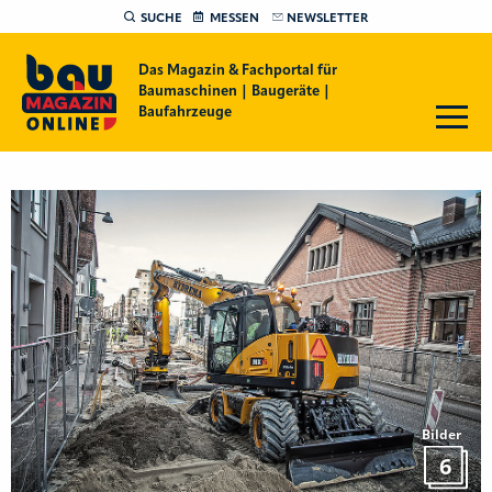
SUCHE
MESSEN
NEWSLETTER
Das Magazin & Fachportal für
Baumaschinen | Baugeräte |
Baufahrzeuge
Bilder
6