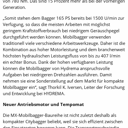
von 780 Nm. Das sind 15 Prozent mehr als bei der vorherigen
Generation.
„Somit stehen dem Bagger 165 PS bereits bei 1500 U/min zur
Verfügung, so dass die meisten Arbeiten mit möglichst
geringem Kraftstoffverbrauch bei niedrigem Geräuschpegel
durchgeführt werden können. Mobilbagger verwenden
traditionell viele verschiedene Arbeitswerkzeuge. Daher ist die
Kombination aus hoher Motorleistung und dem branchenweit
höchsten hydraulischen Leistungsfluss von bis zu 407 l/min
ein echter Bonus. Dank der hohen verfügbaren Leistung
können die Mobilbagger von Hydrema anspruchsvolle
Aufgaben bei niedrigeren Drehzahlen ausführen. Damit
nehmen sie eine Sonderstellung auf dem Markt für kompakte
Mobilbagger ein“, sagt Thorkil K. Iversen, Leiter der Forschung
und Entwicklung bei HYDREMA.
Neuer Antriebsmotor und Tempomat
Die MX-Mobilbagger-Baureihe ist nicht zuletzt deshalb als
kompakter Citybagger beliebt, weil sie sich effizient zwischen
den Einsatzorten bewegen kann. Die Transportgeschwindig-