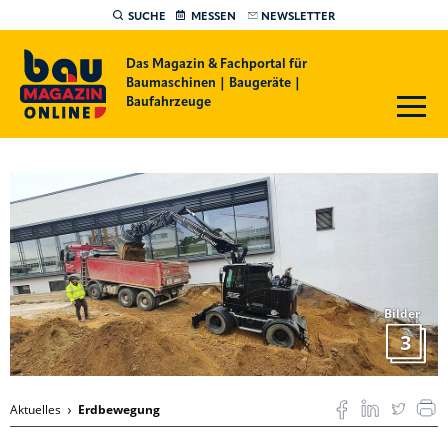
SUCHE
MESSEN
NEWSLETTER
Das Magazin & Fachportal für
Baumaschinen | Baugeräte |
Baufahrzeuge
Bilder
3
Aktuelles
Erdbewegung