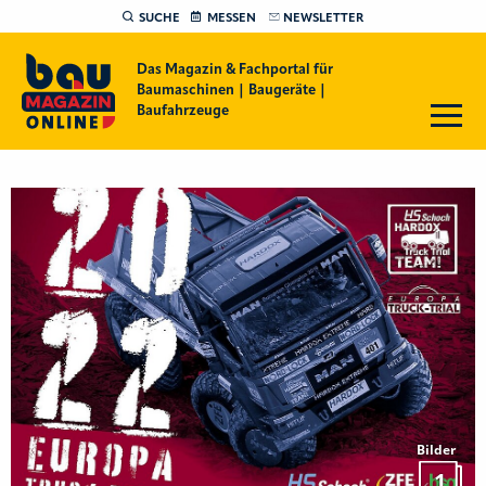
SUCHE
MESSEN
NEWSLETTER
Das Magazin & Fachportal für
Baumaschinen | Baugeräte |
Baufahrzeuge
Bilder
1