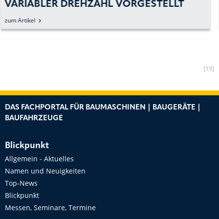
KOMPAKTE OFF-HIGHWAY-
ANWENDUNGEN
zum Artikel
[19]
DAS FACHPORTAL FÜR BAUMASCHINEN | BAUGERÄTE |
BAUFAHRZEUGE
Blickpunkt
Allgemein - Aktuelles
Namen und Neuigkeiten
Top-News
Blickpunkt
Messen, Seminare, Termine