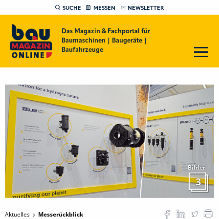
SUCHE
MESSEN
NEWSLETTER
Das Magazin & Fachportal für
Baumaschinen | Baugeräte |
Baufahrzeuge
Bilder
3
Aktuelles
Messerückblick