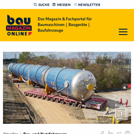
SUCHE
MESSEN
NEWSLETTER
Das Magazin & Fachportal für
Baumaschinen | Baugeräte |
Baufahrzeuge
Bilder
1
Aktuelles
Bau- und Nutzfahrzeuge