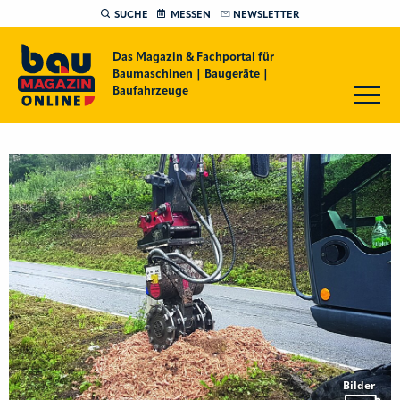
SUCHE
MESSEN
NEWSLETTER
Das Magazin & Fachportal für
Baumaschinen | Baugeräte |
Baufahrzeuge
Bilder