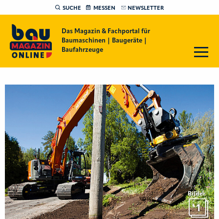
SUCHE
MESSEN
NEWSLETTER
Das Magazin & Fachportal für
Baumaschinen | Baugeräte |
Baufahrzeuge
Bilder
1