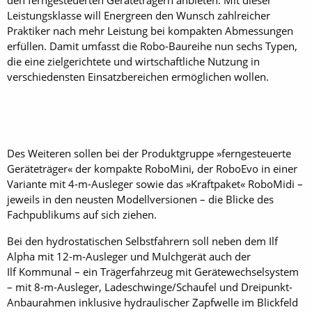
den ferngesteuerten Geräteträgern anbieten. Mit dieser
Leistungsklasse will Energreen den Wunsch zahlreicher
Praktiker nach mehr Leistung bei kompakten Abmessungen
erfüllen. Damit umfasst die Robo-Baureihe nun sechs Typen,
die eine zielgerichtete und wirtschaftliche Nutzung in
verschiedensten Einsatzbereichen ermöglichen wollen.
Des Weiteren sollen bei der Produktgruppe »ferngesteuerte
Geräteträger« der kompakte RoboMini, der RoboEvo in einer
Variante mit 4-m-Ausleger sowie das »Kraftpaket« RoboMidi –
jeweils in den neusten Modellversionen – die Blicke des
Fachpublikums auf sich ziehen.
Bei den hydrostatischen Selbstfahrern soll neben dem Ilf
Alpha mit 12-m-Ausleger und Mulchgerät auch der
Ilf Kommunal – ein Trägerfahrzeug mit Gerätewechselsystem
– mit 8-m-Ausleger, Ladeschwinge/Schaufel und Dreipunkt-
Anbaurahmen inklusive hydraulischer Zapfwelle im Blickfeld