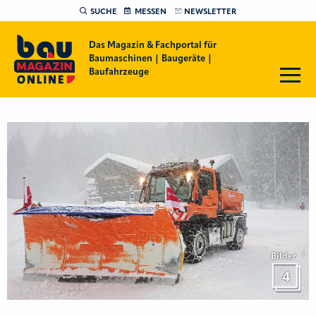
SUCHE
MESSEN
NEWSLETTER
Das Magazin & Fachportal für
Baumaschinen | Baugeräte |
Baufahrzeuge
Bilder
4