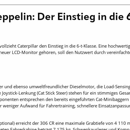
eppelin: Der Einstieg in die
lzieht Caterpillar den Einstieg in die 6-t-Klasse. Eine hochwert
 neuer LCD-Monitor gehören, soll den Nutzwert durch vereinfach
r und ebenso umweltfreundlicher Dieselmotor, die Load-Sensing
e Joystick-Lenkung (Cat Stick Steer) stehen für ein stimmiges Ges
onenten entsprechen den bereits eingeführten Cat-Minibaggern 
ler weniger Aufwand für Fahrertraining, schnellere Einsatzanpassu
optional) erreicht der 306 CR eine maximale Grabtiefe von 4 110
fteten Fahrerkabine beträgt 7 175 kg. Schwenkausleger und Kom