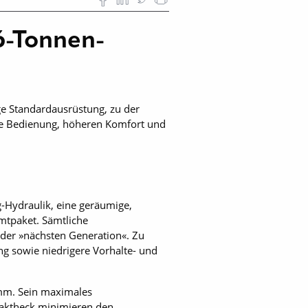
 6-Tonnen-
ige Standardausrüstung, zu der
te Bedienung, höheren Komfort und
-Hydraulik, eine geräumige,
amtpaket. Sämtliche
der »nächsten Generation«. Zu
ng sowie niedrigere Vorhalte- und
 mm. Sein maximales
paktheck minimieren den