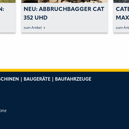
N:
NEU: ABBRUCHBAGGER CAT
CATE
352 UHD
MAX 
RFO
zum Artikel
zum Arti
ESC
CHINEN | BAUGERÄTE | BAUFAHRZEUGE
e
Zone