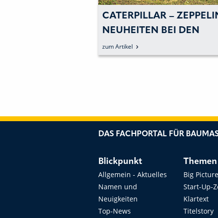
R – ZEPPELIN:
CATERPILLAR – ZEPPELI
TE LEISTUNG
NEUHEITEN BEI DEN
EFFIZIENZ
KOMPAKT- UND
zum Artikel
DELTALADERN
DAS FACHPORTAL FÜR BAUMAS
Blickpunkt
Themen
Allgemein - Aktuelles
Big Pictur
Namen und
Start-Up-
Neuigkeiten
Klartext
Top-News
Titelstory