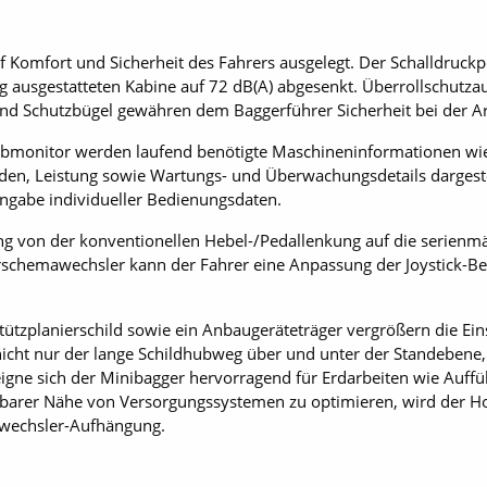
f Komfort und Sicherheit des Fahrers ausgelegt. Der Schalldruckp
 ausgestatteten Kabine auf 72 dB(A) abgesenkt. Überrollschutza
nd Schutzbügel gewähren dem Baggerführer Sicherheit bei der Ar
bmonitor werden laufend benötigte Maschineninformationen wie 
den, Leistung sowie Wartungs- und Überwachungsdetails dargestell
Eingabe individueller Bedienungsdaten.
ng von der konventionellen Hebel-/Pedal­lenkung auf die serien
uerschemawechsler kann der Fahrer eine Anpassung der Joystick-B
tzplanierschild sowie ein Anbaugeräteträger vergrößern die Einsa
cht nur der lange Schildhubweg über und unter der Standebene,
gne sich der Minibagger hervorragend für Erdarbeiten wie Auffü
lbarer Nähe von Versorgungssystemen zu optimieren, wird der Ho
lwechsler-Aufhängung.