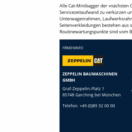
Alle Cat-Minibagger der »nächsten 
Servicezeitaufwand zu verkürzen un
Unterwagenrahmen, Laufwerksrahmen
Seitenverkleidungen bestehen aus s
Routinewartungspunkte sind vom B
FIRMENINFO
ZEPPELIN BAUMASCHINEN
GMBH
Graf-Zeppelin-Platz 1
85748 Garching bei München
Telefon:
+49 (0)89 32 00 00