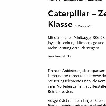
Caterpillar – Z
Klasse
11. März 2020
Mit dem neuen Minibagger 306 CR vol
Joystick-Lenkung, Klimaanlage und
mehr Leistung deutlich steigern.
Lesedauer:
4
min
Ein nach Anbieterangaben sparsame
klimatisierte Fahrerkabine sowie di
Steuerungselemente und viele Komp
ihren Vorteilen zählen laut Herstel
Betriebskosten.
Ausgerüstet mit dem langen Stiel (
Betriebsgewicht mit der druckbelü