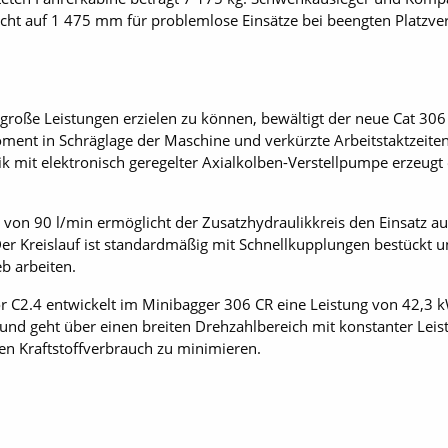
ht auf 1 475 mm für problemlose Einsätze bei beengten Platzver
große Leistungen erzielen zu können, bewältigt der neue Cat 30
ent in Schräglage der Maschine und verkürzte Arbeitstaktzeiten
lik mit elektronisch geregelter Axial­kolben-Verstellpumpe erze
on 90 l/min ermöglicht der Zusatzhydraulikkreis den Einsatz au
r Kreislauf ist standardmäßig mit Schnellkupplungen bestückt 
b arbeiten.
C2.4 entwickelt im Minibagger 306 CR eine Leistung von 42,3 kW 
 und geht über einen breiten Drehzahlbereich mit konstanter Leis
den Kraftstoffverbrauch zu minimieren.