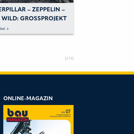
RPILLAR – ZEPPELIN –
CATERPILLAR – Z
WILD: GROSSPROJEKT E
MERKMALE DER G
RDERT SCHWERES G
ADLADERMODELL
kel
zum Artikel
HÜTZ
BERNOMMEN
[219]
ONLINE-MAGAZIN