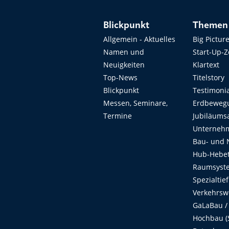
Blickpunkt
Themen
Allgemein - Aktuelles
Big Pictur
Namen und
Start-Up-
Neuigkeiten
Klartext
Top-News
Titelstory
Blickpunkt
Testimoni
Messen, Seminare,
Erdbeweg
Termine
Jubiläums
Unterneh
Bau- und 
Hub-Hebet
Raumsyste
Spezialtie
Verkehrsw
GaLaBau /
Hochbau (S