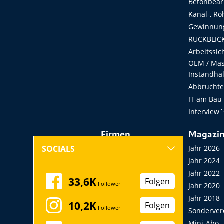
Betonbear
Kanal-, Ro
Gewinnung
RÜCKBLICK
Arbeitssic
OEM / Masc
Instandha
Abbruchtec
IT am Bau
Interview´
Firmen
Magazi
Hersteller, Händler,
Jahr 2026
SOCIALS
Vermieter
Jahr 2024
Messen, Seminare,
Jahr 2022
33,6K
Folgen
Follower
Kongresse
Jahr 2020
Verbände
Jahr 2018
10,2K
Folgen
Follower
Startup
Sonderver
Mini-Abo