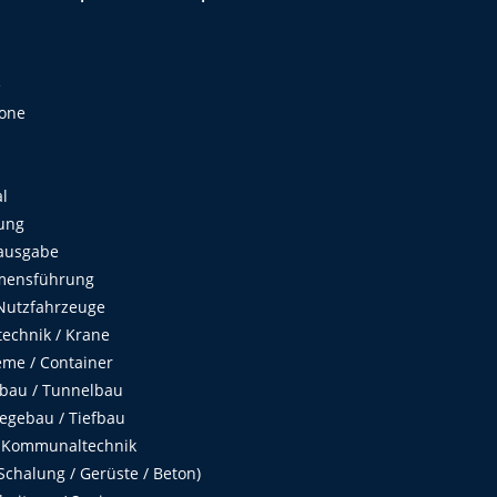
e
Zone
al
ung
ausgabe
mensführung
Nutzfahrzeuge
echnik / Krane
me / Container
fbau / Tunnelbau
egebau / Tiefbau
 Kommunaltechnik
chalung / Gerüste / Beton)