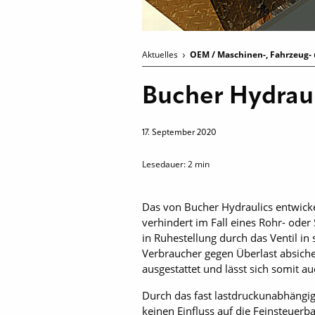
Aktuelles
OEM / Maschinen-, Fahrzeug- 
Bucher Hydraul
17. September 2020
Lesedauer:
2
min
Das von Bucher Hydraulics entwicke
verhindert im Fall eines Rohr- od
in Ruhestellung durch das Ventil in 
Verbraucher gegen Überlast ab­sich
ausgestattet und lässt sich somit 
Durch das fast lastdruckunabhängig
keinen Einfluss auf die Feinsteuerb