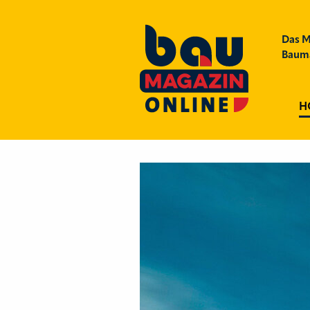
Das M
Bauma
H