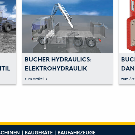
BUCHER HYDRAULICS:
BUC
DANK
GER
GE
PENDELACHSZYLINDERN
BEI
zum Artikel
zum Arti
R
STABIL ARBEITEN UND
VOL
KOMFORTABEL FAHREN
CHINEN | BAUGERÄTE | BAUFAHRZEUGE