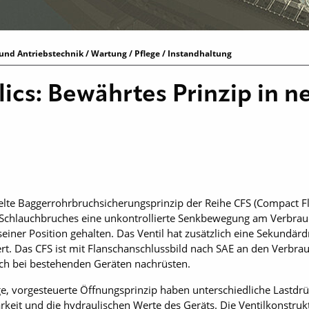
und Antriebstechnik / Wartung / Pflege / Instandhaltung
ics: Bewährtes Prinzip in 
lte Baggerrohrbruchsicherungsprinzip der Reihe CFS (Compact Fl
er Schlauchbruches eine unkontrollierte Senkbewegung am Verbra
seiner Position gehalten. Das Ventil hat zusätzlich eine Sekundär
ert. Das CFS ist mit Flanschanschlussbild nach SAE an den Verbra
auch bei bestehenden Geräten nachrüsten.
e, vorgesteuerte Öffnungsprinzip haben unterschiedliche Lastd
arkeit und die hydraulischen Werte des Geräts. Die Ventilkonstruk