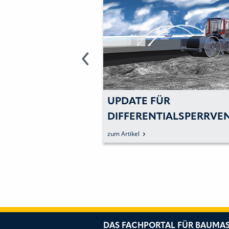
ÜR
BUCHER HYDRAULICS:
IALSPERRVENTIL
ELEKTROHYDRAULIK
MACHT NUTZFAHRZEU
zum Artikel
UMWELTFREUNDLICHE
DAS FACHPORTAL FÜR BAUMAS