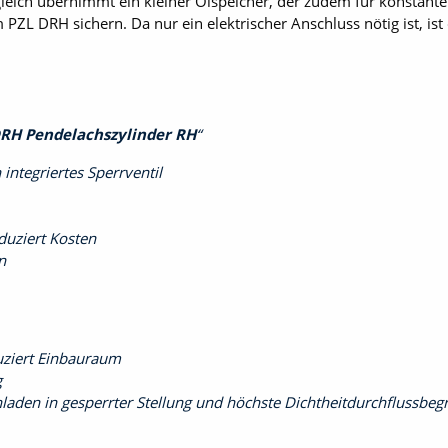
ch übernimmt ein kleiner Ölspeicher, der zudem für konstanten 
m PZL DRH sichern. Da nur ein elektrischer Anschluss nötig ist, i
RH Pendelachszylinder RH
integriertes Sperrventil
eduziert Kosten
n
ziert Einbauraum
g
chladen in gesperrter Stellung und höchste Dichtheitdurchflussb