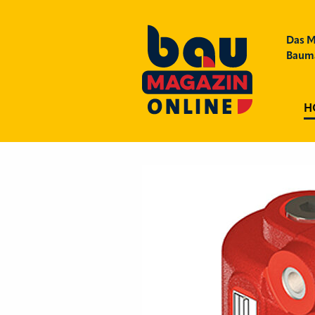
Das M
Bauma
H