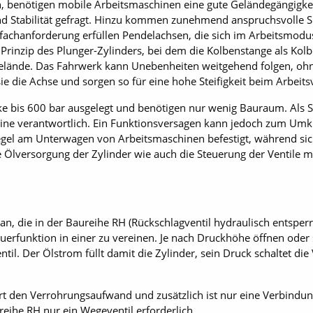
, benötigen mobile Arbeitsmaschinen eine gute Geländegängigke
und Stabi­lität gefragt. Hinzu kommen zunehmend anspruchsvolle S
hanforderung erfüllen Pendelachsen, die sich im Arbeitsmodus 
Prinzip des Plunger-Zylinders, bei dem die Kolbenstange als Kol
elände. Das Fahrwerk kann Unebenheiten weitgehend folgen, ohn
e die Achse und sorgen so für eine hohe Steifigkeit beim Arbeits
e bis 600 bar ausgelegt und benötigen nur wenig Bauraum. Als Sic
chine verantwortlich. Ein Funktionsversagen kann jedoch zum Um
egel am Unterwagen von Arbeitsmaschinen befestigt, während sic
Ölversorgung der Zylinder wie auch die Steuerung der Ventile m
 an, die in der Baureihe RH (Rückschlagventil hydraulisch entsper
uerfunktion in einer zu vereinen. Je nach Druckhöhe öffnen oder 
ntil. Der Ölstrom füllt damit die Zylinder, sein Druck schaltet die 
iert den Verrohrungsaufwand und zusätzlich ist nur eine Verbindu
eihe RH nur ein Wegeventil erforderlich.