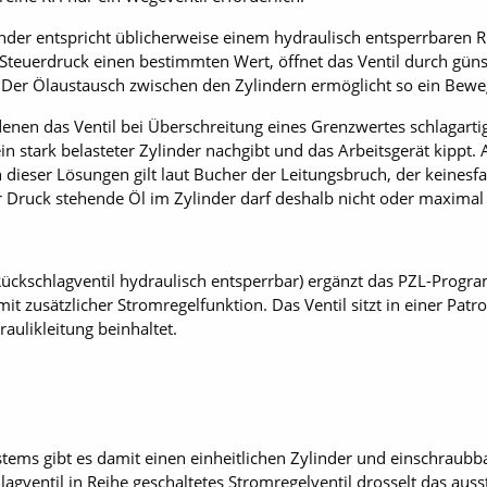
inder entspricht üblicherweise einem hydraulisch entsperrbaren R
r Steuerdruck einen bestimmten Wert, öffnet das Ventil durch gün
 Der Ölaustausch zwischen den Zylindern ermöglicht so ein Bewe
nen das Ventil bei Überschreitung eines Grenzwertes schlagartig 
in stark belasteter Zylinder nachgibt und das Arbeitsgerät kippt. 
ieser Lösungen gilt laut Bucher der Leitungsbruch, der keinesfall
er Druck stehende Öl im Zylinder darf deshalb nicht oder maximal
ückschlagventil hydraulisch entsperrbar) ergänzt das PZL-Prog
it zusätzlicher Stromregelfunktion. Das Ventil sitzt in einer Patro
aulikleitung beinhaltet.
ems gibt es damit einen einheitlichen Zylinder und einschraubb
gventil in Reihe geschaltetes Stromregelventil drosselt das au