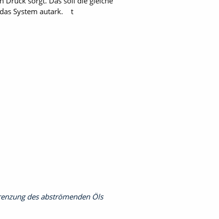
Druck sorgt. Das soll die gleiche
st das System autark. t
egrenzung des abströmenden Öls