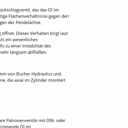
ückschlagventil, das das Öl im
stige Flächenverhältnisse gegen den
gen der Pendelachse.
öffnet. Dieses Verhalten birgt laut
Als ein wesentliches
s zu einer Instabilität des
 sehr langsam abfließen.
ramm von Bucher Hydraulics und
ne, die axial im Zylinder montiert
are Patronenventile mit DIN- oder
sströmende Öl im