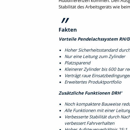
Hubdifferenzen kommen. Den Ausglei
Stabilität des Arbeitsgeräts wie bei
Fakten
Vorteile Pendelachssystem RH/D
Hoher Sicherheitsstandard durch 
Nur eine Leitung zum Zylinder
Platzsparend
Kleinerer Zylinder bis 600 bar r
Verträgt raue Einsatzbedingunge
Erweitertes Produktportfolio
Zusätzliche Funktionen DRH
Noch kompaktere Bauweise redu
Alle Funktionen mit einer Leitun
Verbesserte Stabilität durch Na
verbessert Fahrverhalten
Hohes Aufsteuerverhältnis 25:1