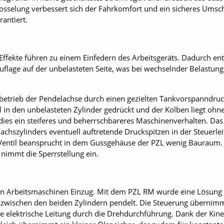
osselung verbessert sich der Fahrkomfort und ein sicheres Umsc
rantiert.
Effekte führen zu einem Einfedern des Arbeitsgeräts. Dadurch ent
flage auf der unbelasteten Seite, was bei wechselnder Belastun
rbetrieb der Pendelachse durch einen gezielten Tankvorspanndruc
l in den unbelasteten Zylinder gedrückt und der Kolben liegt ohne 
ies ein steiferes und beherrschbareres Maschinenverhalten. Das i
achszylinders eventuell auftretende Druckspitzen in der Steuerl
ntil beansprucht in dem Gussgehäuse der PZL wenig Bauraum. I
 nimmt die Sperrstellung ein.
ilen Arbeitsmaschinen Einzug. Mit dem PZL RM wurde eine Lösung
h zwischen den beiden Zylindern pendelt. Die Steuerung übernimmt
ine elektrische Leitung durch die Drehdurchführung. Dank der Kin