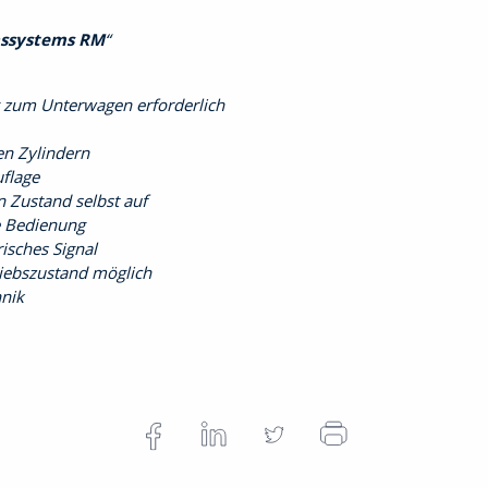
hssystems RM
g zum Unterwagen erforderlich
en Zylindern
flage
 Zustand selbst auf
re Bedienung
isches Signal
riebszustand möglich
hnik