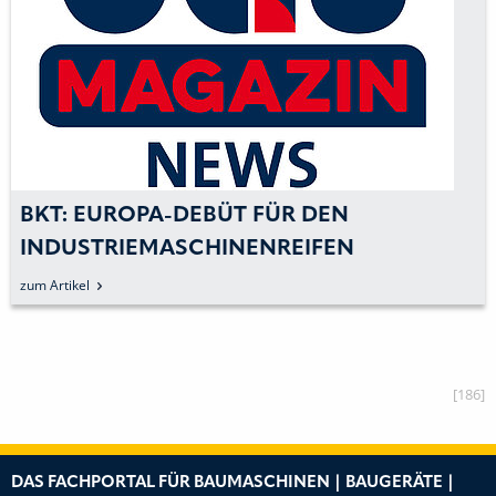
BKT: EUROPA-DEBÜT FÜR DEN
INDUSTRIEMASCHINENREIFEN
»PORTMAX PT 93«
zum Artikel
[186]
DAS FACHPORTAL FÜR BAUMASCHINEN | BAUGERÄTE |