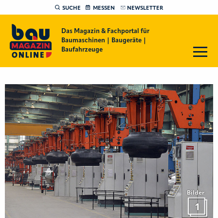
SUCHE
MESSEN
NEWSLETTER
Das Magazin & Fachportal für
Baumaschinen | Baugeräte |
Baufahrzeuge
Bilder
1