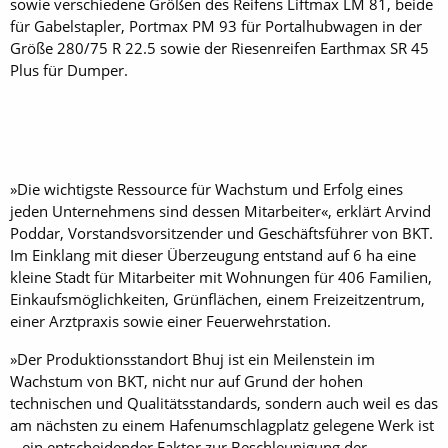
sowie verschiedene Größen des Reifens Liftmax LM 81, beide
für Gabelstapler, Portmax PM 93 für Portalhubwagen in der
Größe 280/75 R 22.5 sowie der Riesenreifen Earthmax SR 45
Plus für Dumper.
»Die wichtigste Ressource für Wachstum und Erfolg eines
jeden Unternehmens sind dessen Mitarbeiter«, erklärt Arvind
Poddar, Vorstandsvorsitzender und Geschäftsführer von BKT.
Im Einklang mit dieser Überzeugung entstand auf 6 ha eine
kleine Stadt für Mitarbeiter mit Wohnungen für 406 Familien,
Einkaufsmöglichkeiten, Grünflächen, einem Freizeitzentrum,
einer Arztpraxis sowie einer Feuerwehrstation.
»Der Produktionsstandort Bhuj ist ein Meilenstein im
Wachstum von BKT, nicht nur auf Grund der hohen
technischen und Qualitätsstandards, sondern auch weil es das
am nächsten zu einem Hafenumschlagplatz gelegene Werk ist
– ein entscheidender Faktor zur Beschleunigung der