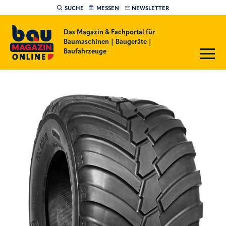
SUCHE
MESSEN
NEWSLETTER
Das Magazin & Fachportal für
Baumaschinen | Baugeräte |
Baufahrzeuge