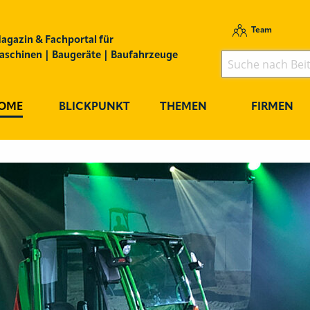
Team
agazin & Fachportal für
schinen | Baugeräte | Baufahrzeuge
OME
BLICKPUNKT
THEMEN
FIRMEN