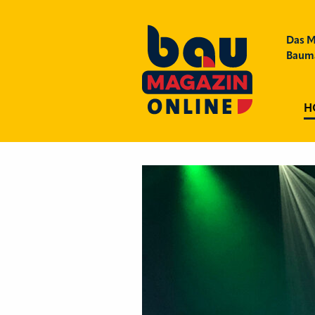
Das M
Bauma
H