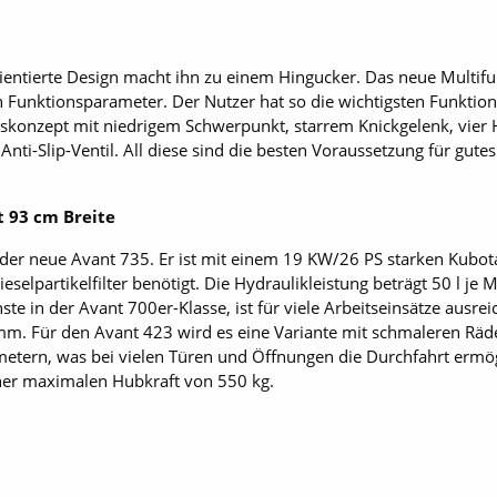
rientierte Design macht ihn zu einem Hingucker. Das neue Multifu
n Funktionsparameter. Der Nutzer hat so die wichtigsten Funktion
iebskonzept mit niedrigem Schwerpunkt, starrem Knickgelenk, vie
nti-Slip-Ventil. All diese sind die besten Voraussetzung für gute
t 93 cm Breite
der neue Avant 735. Er ist mit einem 19 KW/26 PS starken Kubota
ieselpartikelfilter benötigt. Die Hydraulikleistung beträgt 50 l je
te in der Avant 700er-Klasse, ist für viele Arbeitseinsätze ausrei
mm. Für den Avant 423 wird es eine Variante mit schmaleren Räd
etern, was bei vielen Türen und Öffnungen die Durchfahrt ermö
ner maximalen Hubkraft von 550 kg.