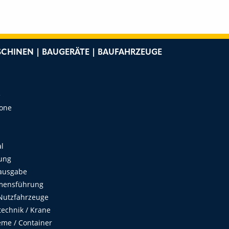
CHINEN | BAUGERÄTE | BAUFAHRZEUGE
e
Zone
al
ung
ausgabe
mensführung
Nutzfahrzeuge
echnik / Krane
me / Container