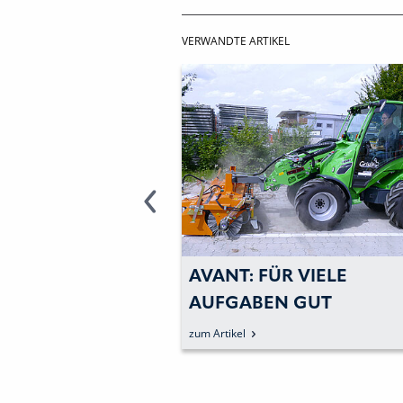
VERWANDTE ARTIKEL
ANT: FÜR VIELE
AVANT TECNO
UFGABEN GUT
EIN SEHR GUTE
 Artikel
zum Artikel