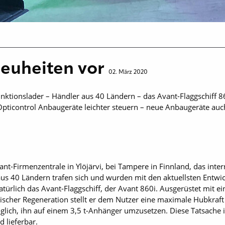
Neuheiten vor
02. März 2020
unktionslader – Händler aus 40 Ländern – das Avant-Flaggschiff 8
pticontrol Anbaugeräte leichter steuern – neue Anbaugeräte auc
ant-Firmenzentrale in Ylöjärvi, bei Tampere in Finnland, das inte
aus 40 Ländern trafen sich und wurden mit den aktuellsten Entwi
atürlich das Avant-Flaggschiff, der Avant 860i. Ausgerüstet mit
atischer Regeneration stellt er dem Nutzer eine maximale Hubkraf
lich, ihn auf einem 3,5 t-Anhänger umzusetzen. Diese Tatsache ist
 lieferbar.