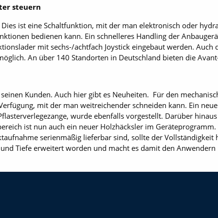
ter steuern
 Dies ist eine Schaltfunktion, mit der man elektronisch oder hyd
Funktionen bedienen kann. Ein schnelleres Handling der Anbaugerä
ktionslader mit sechs-/achtfach Joystick eingebaut werden. Auch 
 möglich. An über 140 Standorten in Deutschland bieten die Avan
 seinen Kunden. Auch hier gibt es Neuheiten. Für den mechanis
Verfügung, mit der man weitreichender schneiden kann. Ein neue
 Pflasterverlegezange, wurde ebenfalls vorgestellt. Darüber hinaus 
ereich ist nun auch ein neuer Holzhäcksler im Geräteprogramm.
aufnahme serienmäßig lieferbar sind, sollte der Vollständigkeit
und Tiefe erweitert worden und macht es damit den Anwendern n