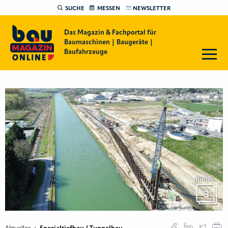
SUCHE
MESSEN
NEWSLETTER
Das Magazin & Fachportal für
Baumaschinen | Baugeräte |
Baufahrzeuge
Bilder
3
Aktuelles
Spezialtiefbau / Tunnelbau