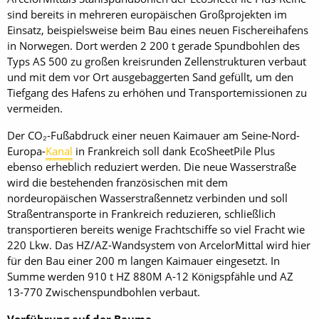
sind bereits in mehreren europäischen Großprojekten im
Einsatz, beispielsweise beim Bau eines neuen Fischereihafens
in Norwegen. Dort werden 2 200 t gerade Spundbohlen des
Typs AS 500 zu großen kreisrunden Zellenstrukturen verbaut
und mit dem vor Ort ausgebaggerten Sand gefüllt, um den
Tiefgang des Hafens zu erhöhen und Transportemissionen zu
vermeiden.
Der CO₂-Fußabdruck einer neuen Kaimauer am Seine-Nord-
Europa-
Kanal
in Frankreich soll dank EcoSheetPile Plus
ebenso erheblich reduziert werden. Die neue Wasserstraße
wird die bestehenden französischen mit dem
nordeuropäischen Wasserstraßennetz verbinden und soll
Straßentransporte in Frankreich reduzieren, schließlich
transportieren bereits wenige Frachtschiffe so viel Fracht wie
220 Lkw. Das HZ/AZ-Wandsystem von ArcelorMittal wird hier
für den Bau einer 200 m langen Kaimauer eingesetzt. In
Summe werden 910 t HZ 880M A-12 Königspfähle und AZ
13-770 Zwischenspundbohlen verbaut.
Vorführung auf der Bauma