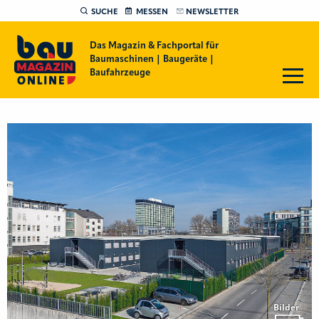
SUCHE
MESSEN
NEWSLETTER
Das Magazin & Fachportal für
Baumaschinen | Baugeräte |
Baufahrzeuge
Bilder