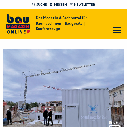
SUCHE
MESSEN
NEWSLETTER
Das Magazin & Fachportal für
Baumaschinen | Baugeräte |
Baufahrzeuge
Bilder