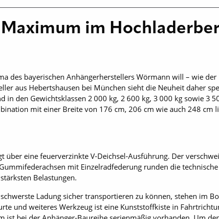
Maximum im Hochladerbere
ma des bayerischen Anhängerherstellers Wörmann will – wie de
ller aus Hebertshausen bei München sieht die Neuheit daher spezi
 in den Gewichtsklassen 2 000 kg, 2 600 kg, 3 000 kg sowie 3 50
ination mit einer Breite von 176 cm, 206 cm wie auch 248 cm li
t über eine feuerverzinkte V-Deichsel-Ausführung. Der verschwe
e Gummifederachsen mit Einzelradfederung runden die technisch
i stärksten Belastungen.
schwerste Ladung sicher transportieren zu können, stehen im 
rte und weiteres Werkzeug ist eine Kunststoffkiste in Fahrtricht
um ist bei der Anhänger-Baureihe serienmäßig vorhanden. Um de