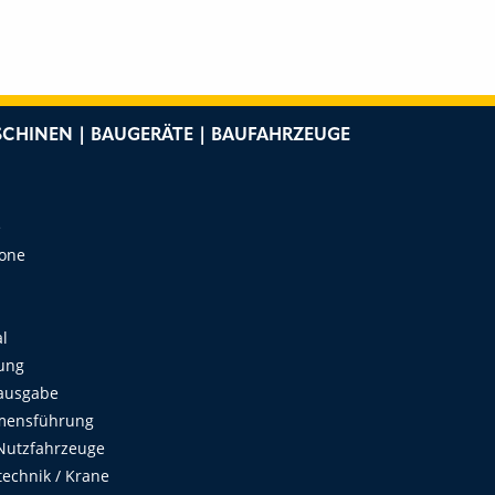
CHINEN | BAUGERÄTE | BAUFAHRZEUGE
e
Zone
al
ung
ausgabe
mensführung
Nutzfahrzeuge
echnik / Krane