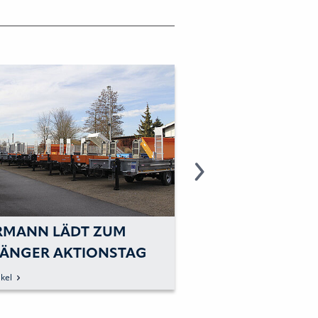
MANN LÄDT ZUM
WÖRMANN LÄDT 
ÄNGER AKTIONSTAG
ANHÄNGERFRÜH
2015
kel
zum Artikel