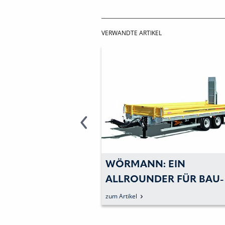
VERWANDTE ARTIKEL
:
WÖRMANN: EIN
SPEZIALIST
ALLROUNDER FÜR BAU-
INE NEUHEITEN
PROFIS
zum Artikel