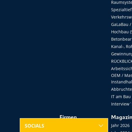
Raumsyste
Spezialtie
Verkehrsw
GaLaBau /
Hochbau (S
Betonbear
Kanal-, Ro
Gewinnung
RÜCKBLICK
Arbeitssic
OEM / Masc
Instandha
Abbruchtec
IT am Bau
Interview´
Firmen
Magazi
Hersteller, Händler,
Jahr 2026
SOCIALS