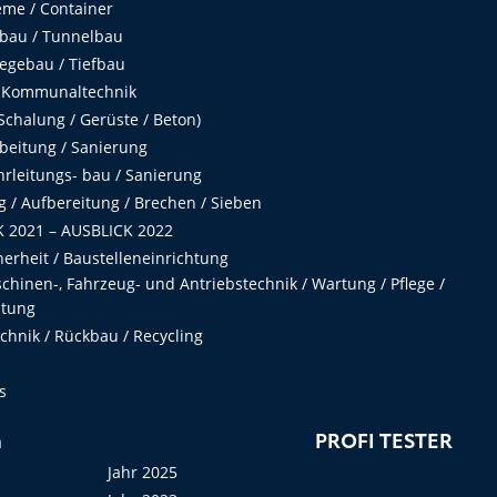
me / Container
fbau / Tunnelbau
egebau / Tiefbau
 Kommunaltechnik
chalung / Gerüste / Beton)
beitung / Sanierung
hrleitungs- bau / Sanierung
 / Aufbereitung / Brechen / Sieben
 2021 – AUSBLICK 2022
herheit / Baustelleneinrichtung
hinen-, Fahrzeug- und Antriebstechnik / Wartung / Pflege /
ltung
hnik / Rückbau / Recycling
s
n
PROFI TESTER
Jahr 2025