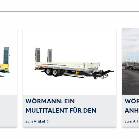
WÖRMANN: EIN
WÖR
MULTITALENT FÜR DEN
ANH
HOCH-, TIEF- UND GALABAU
zum Artikel
zum Arti