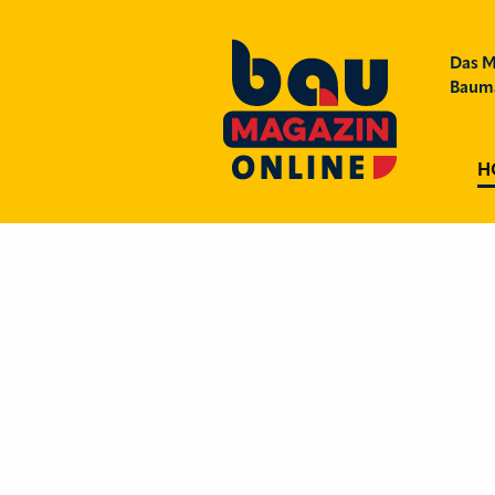
Das M
Bauma
H