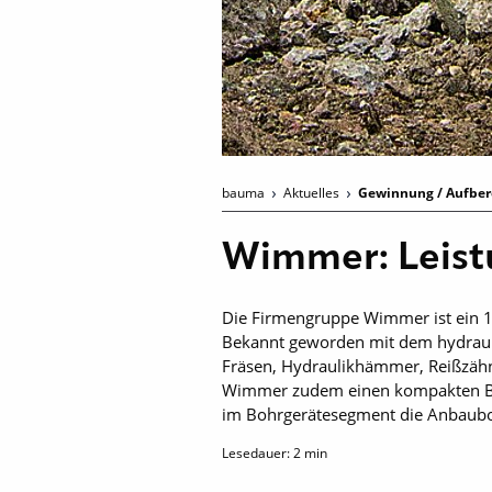
bauma
Aktuelles
Gewinnung / Aufbere
Wimmer: Leist
Die Firmengruppe Wimmer ist ein 1
Bekannt geworden mit dem hydraul
Fräsen, Hydraulik­hämmer, Reißzäh
Wimmer zudem einen kompakten Bagge
im Bohrgerätesegment die Anbauboh
Lesedauer:
2
min