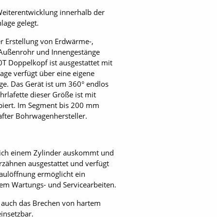
eiterentwicklung innerhalb der
age gelegt.
r Erstellung von Erdwärme-,
r Außenrohr und Innengestänge
T Doppelkopf ist ausgestattet mit
age verfügt über eine eigene
ge. Das Gerät ist um 360° endlos
rlafette dieser Größe ist mit
ipiert. Im Segment bis 200 mm
fter Bohrwagenhersteller.
iglich einem Zylinder auskommt und
rzähnen ausgestattet und verfügt
Maulöffnung ermöglicht ein
em Wartungs- und Service­arbeiten.
ht auch das Brechen von hartem
insetzbar.