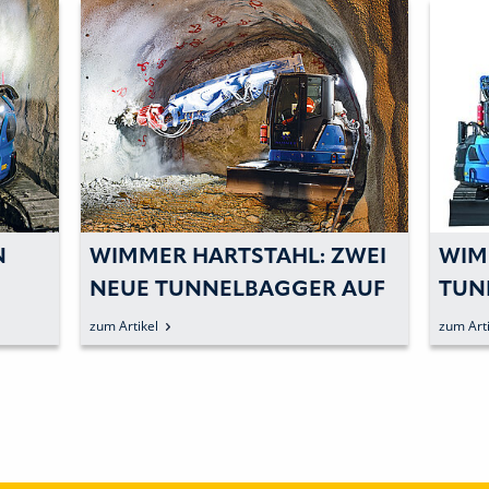
N
WIMMER HARTSTAHL: ZWEI
WIM
NEUE TUNNELBAGGER AUF
TUN
EINEN STREICH
zum Artikel
zum Arti