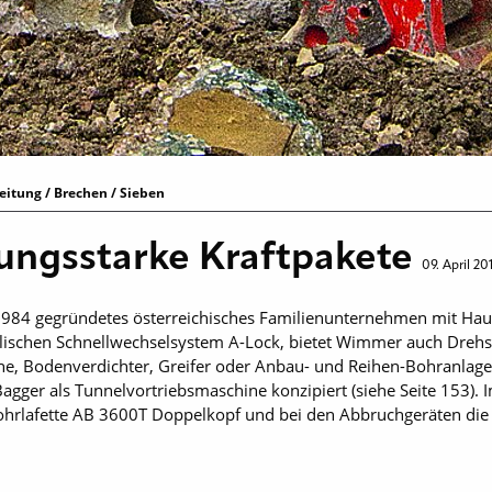
itung / Brechen / Sieben
ungsstarke Kraftpakete
09. April 20
984 gegründetes österreichisches Familienunternehmen mit Haupt
ischen Schnellwechselsystem A-Lock, bietet Wimmer auch Drehsc
ne, Bodenverdichter, Greifer oder Anbau- und Reihen-Bohranlage
r als Tunnelvortriebsmaschine konzipiert (siehe Seite 153). Im
rlafette AB 3600T Doppelkopf und bei den Abbruchgeräten die 