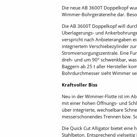
Die neue AB 3600T Doppelkopf wurd
Wimmer-Bohrgerätereihe dar. Beson
Die AB 3600T Doppelkopf will durch
Überlagerungs- und Ankerbohrungen 
verspricht nach Anbieterangaben ei
integriertem Verschiebezylinder zu
Stromversorgungszentrale. Eine Fun
dreh- und um 90° schwenkbar, was si
Baggern ab 25 t aller Hersteller 
Bohrdurchmesser sieht Wimmer sei
Kraftvoller Biss
Neu in der Wimmer-Flotte ist im Ab
mit einer hohen Öffnungs- und Schl
über integrierte, wechselbare Schne
messerschonendes Trennen bzw. Sch
Die Quick Cut Alligator bietet ein
Stahlbeton. Entsprechend vielseitig