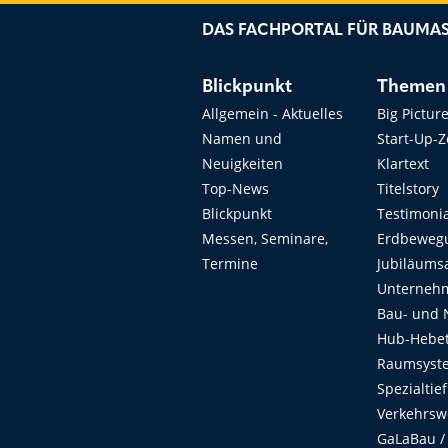
DAS FACHPORTAL FÜR BAUMAS
Blickpunkt
Themen
Allgemein - Aktuelles
Big Pictur
Namen und
Start-Up-
Neuigkeiten
Klartext
Top-News
Titelstory
Blickpunkt
Testimoni
Messen, Seminare,
Erdbeweg
Termine
Jubiläums
Unterneh
Bau- und 
Hub-Hebet
Raumsyste
Spezialtie
Verkehrsw
GaLaBau /