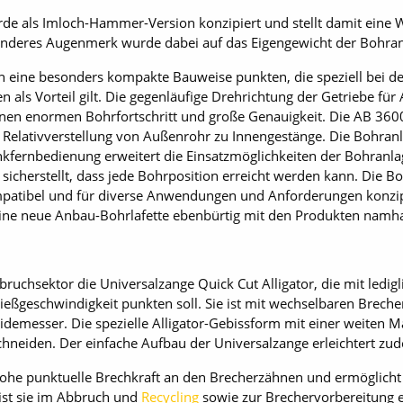
e als Imloch-Hammer-Version konzipiert und stellt damit eine W
deres Augenmerk wurde dabei auf das Eigengewicht der Bohranl
 eine besonders kompakte Bauweise punkten, die speziell bei de
als Vorteil gilt. Die gegenläufige Drehrichtung der Getriebe fü
nen enormen Bohrfortschritt und große Genauigkeit. Die AB 3600
r Relativverstellung von Außenrohr zu Innengestänge. Die Bohranl
kfernbedienung erweitert die Einsatzmöglichkeiten der Bohranla
cherstellt, dass jede Bohrposition erreicht werden kann. Die Boh
kompatibel und für diverse Anwendungen und Anforderungen konz
ne neue Anbau-Bohrlafette ebenbürtig mit den Produkten namha
bruchsektor die Universalzange Quick Cut Alligator, die mit ­led
ießgeschwindigkeit punkten soll. Sie ist mit wechselbaren Breche
idemesser. Die spezielle Alligator-Gebissform mit einer weiten 
neiden. Der einfache Aufbau der Universalzange erleichtert zud
e hohe punktuelle Brechkraft an den Brecherzähnen und ermöglic
 ist sie im Abbruch und
Recycling
sowie zur Brechervorbereitung e