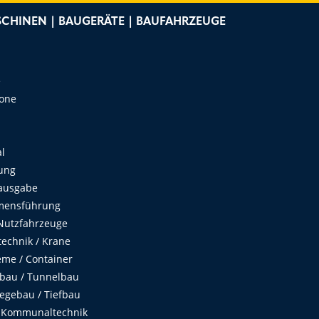
CHINEN | BAUGERÄTE | BAUFAHRZEUGE
e
Zone
al
ung
ausgabe
mensführung
Nutzfahrzeuge
echnik / Krane
me / Container
fbau / Tunnelbau
egebau / Tiefbau
 Kommunaltechnik