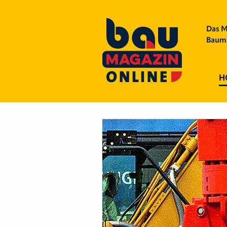
Das M
Bauma
H