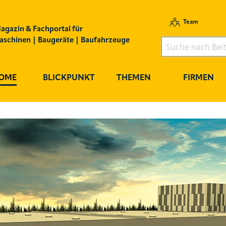
Team
agazin & Fachportal für
schinen | Baugeräte | Baufahrzeuge
OME
BLICKPUNKT
THEMEN
FIRMEN