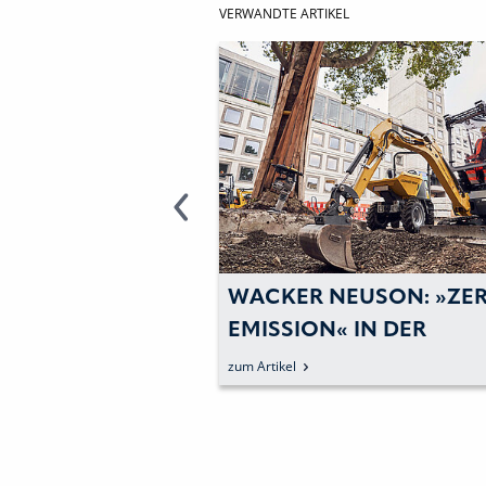
VERWANDTE ARTIKEL
EUSON:
WACKER NEUSON: »ZE
INEN UND -
EMISSION« IN DER
F DER MESSE
STUTTGARTER INNENS
zum Artikel
BEN