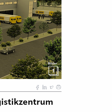
Bilder
1
gistikzentrum