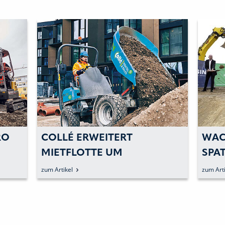
RO
COLLÉ ERWEITERT
WAC
MIETFLOTTE UM
SPAT
TADT
ELEKTRISCHE RAD-DUMPER
POT
zum Artikel
zum Arti
VON WACKER NEUSON