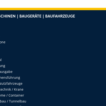
CHINEN | BAUGERÄTE | BAUFAHRZEUGE
e
Zone
al
ung
ausgabe
mensführung
Nutzfahrzeuge
echnik / Krane
me / Container
fbau / Tunnelbau