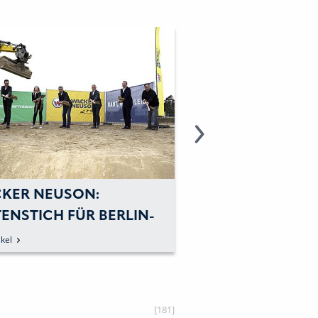
KER NEUSON:
WACKER NEUSON
ENSTICH FÜR BERLIN-
EFFIZIENT UND
SDAM
KOMFORTABEL
kel
zum Artikel
VERDICHTEN
[181]