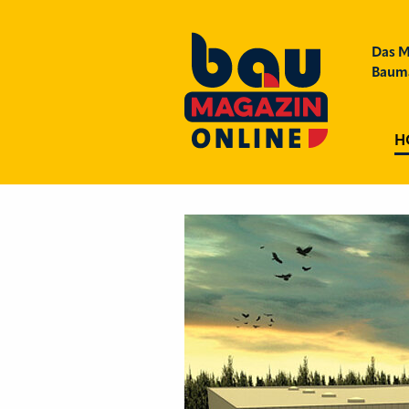
Das M
Bauma
H