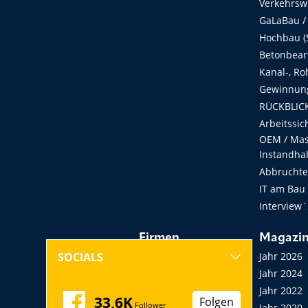
Verkehrsw
GaLaBau /
Hochbau (S
Betonbear
Kanal-, Ro
Gewinnung
RÜCKBLICK
Arbeitssic
OEM / Masc
Instandha
Abbruchtec
IT am Bau
Interview´
Firmen
Magazi
Hersteller, Händler,
Jahr 2026
SOCIALS
Vermieter
Jahr 2024
Messen, Seminare,
Jahr 2022
33,6K
Folgen
Follower
Kongresse
Jahr 2020