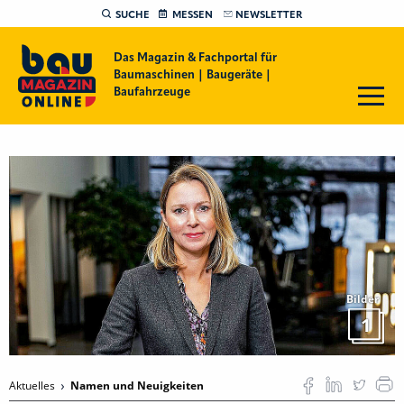
SUCHE
MESSEN
NEWSLETTER
Das Magazin & Fachportal für
Baumaschinen | Baugeräte |
Baufahrzeuge
Bilder
1
Aktuelles
Namen und Neuigkeiten