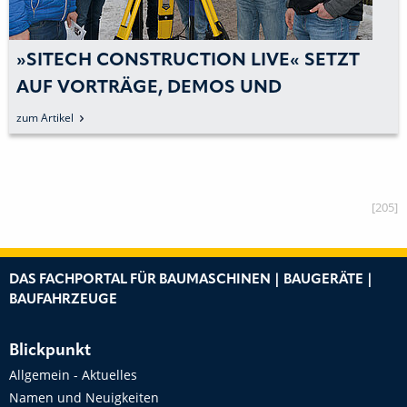
»SITECH CONSTRUCTION LIVE« SETZT
AUF VORTRÄGE, DEMOS UND
AUSTAUSCH
zum Artikel
[205]
DAS FACHPORTAL FÜR BAUMASCHINEN | BAUGERÄTE |
BAUFAHRZEUGE
Blickpunkt
Allgemein - Aktuelles
Namen und Neuigkeiten