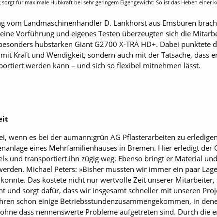
sorgt für maximale Hubkraft bei sehr geringem Eigengewicht: So ist das Heben einer k
ing vom Landmaschinenhändler D. Lankhorst aus Emsbüren bracht
ine Vorführung und eigenes Testen überzeugten sich die Mitarbe
r besonders hubstarken Giant G2700 X-TRA HD+. Dabei punktete d
 mit Kraft und Wendigkeit, sondern auch mit der Tatsache, dass e
ortiert werden kann – und sich so flexibel mitnehmen lässt.
eit
i, wenn es bei der aumann:grün AG Pflasterarbeiten zu erledigen g
anlage eines Mehrfamilienhauses in Bremen. Hier erledigt der G
« und transportiert ihn zügig weg. Ebenso bringt er Material und
t werden. Michael Peters: »Bisher mussten wir immer ein paar L
konnte. Das kostete nicht nur wertvolle Zeit unserer Mitarbeiter
ant und sorgt dafür, dass wir insgesamt schneller mit unseren P
Jahren schon einige Betriebsstundenzusammengekommen, in den
 ohne dass nennenswerte Probleme aufgetreten sind. Durch die e