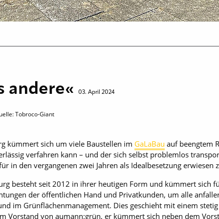
ls andere«
03. April 2024
uelle: Tobroco-Giant
g kümmert sich um viele Baustellen im
GaLaBau
auf beengtem R
erlässig verfahren kann – und der sich selbst problemlos transp
rfür in den vergangenen zwei Jahren als Idealbesetzung erwiesen 
g besteht seit 2012 in ihrer heutigen Form und kümmert sich fü
htungen der öffentlichen Hand und Privatkunden, um alle anfall
 und im Grünflächenmanagement. Dies geschieht mit einem steti
st im Vorstand von aumann:grün, er kümmert sich neben dem Vors