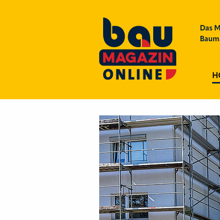
Das M
Bauma
H