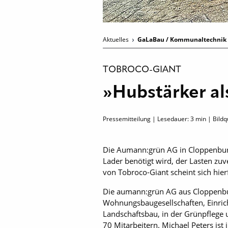
Aktuelles
GaLaBau / Kommunaltechnik
TOBROCO-GIANT
»Hubstärker a
Pressemitteilung | Lesedauer:
3
min | Bildq
Die Aumann:grün AG in Cloppenbur
Lader benötigt wird, der Lasten zuv
von Tobroco-Giant scheint sich hie
Die aumann:grün AG aus Cloppenbur
Wohnungsbaugesellschaften, Einric
Landschaftsbau, in der Grünpflege
70 Mitarbeitern. Michael Peters i