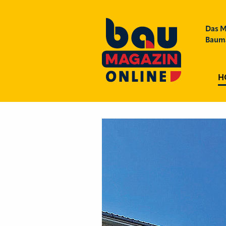
Das M
Bauma
H