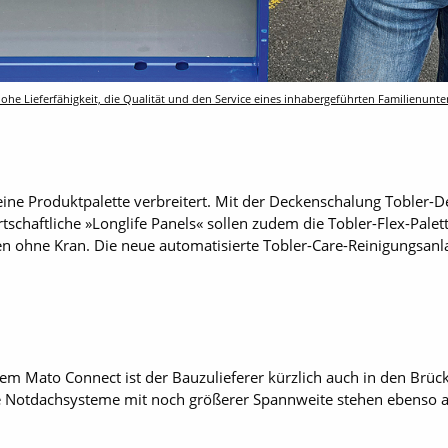
he Lieferfähigkeit, die Qualität und den Service eines inhabergeführten Familienunt
ine Produktpalette verbreitert. Mit der Deckenschalung Tobler-D
tschaftliche »Longlife Panels« sollen zudem die Tobler-Flex-Pale
alen ohne Kran. Die neue automatisierte Tobler-Care-Reinigungsa
em Mato Connect ist der Bauzulieferer kürzlich auch in den Brüc
 Notdachsysteme mit noch größerer Spannweite stehen ebenso an