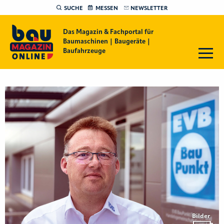
SUCHE
MESSEN
NEWSLETTER
Das Magazin & Fachportal für
Baumaschinen | Baugeräte |
Baufahrzeuge
Bilder