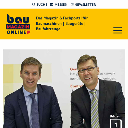
SUCHE
MESSEN
NEWSLETTER
Das Magazin & Fachportal für
Baumaschinen | Baugeräte |
Baufahrzeuge
Bilder
1