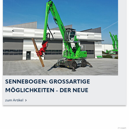
SENNEBOGEN: GROSSARTIGE M
ÖGLICHKEITEN - DER NEUE F
ÄLLBAGGER 728 E – GEMACHT FÜR’S E
zum Artikel
XTREME
[198]