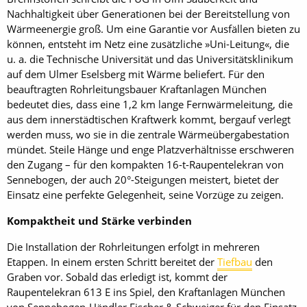
Nachhaltigkeit über Generationen bei der Bereitstellung von
Wärmeenergie groß. Um eine Garantie vor Ausfällen bieten zu
können, entsteht im Netz eine zusätzliche »Uni-Leitung«, die
u. a. die Technische Universität und das Universitätsklinikum
auf dem Ulmer Eselsberg mit Wärme beliefert. Für den
beauftragten Rohrleitungsbauer Kraftanlagen München
bedeutet dies, dass eine 1,2 km lange Fernwärmeleitung, die
aus dem innerstädtischen Kraftwerk kommt, bergauf verlegt
werden muss, wo sie in die zentrale Wärmeübergabestation
mündet. Steile Hänge und enge Platzverhältnisse erschweren
den Zugang – für den kompakten 16-t-Raupentelekran von
Sennebogen, der auch 20°-Steigungen meistert, bietet der
Einsatz eine perfekte Gelegenheit, seine Vorzüge zu zeigen.
Kompaktheit und Stärke verbinden
Die Installation der Rohrleitungen erfolgt in mehreren
Etappen. In einem ersten Schritt bereitet der
Tiefbau
den
Graben vor. Sobald das erledigt ist, kommt der
Raupentelekran 613 E ins Spiel, den Kraftanlagen München
von Sennebogen-Händler Fischer & Schweiger für den Einsatz