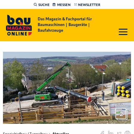
SUCHE
MESSEN
NEWSLETTER
Das Magazin & Fachportal für
Baumaschinen | Baugeräte |
Baufahrzeuge
Bilder
2
Spezialtiefbau / Tunnelbau
Aktuelles