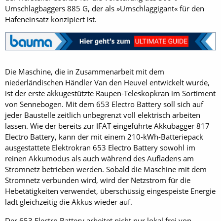
Umschlagbaggers 885 G, der als »Umschlaggigant« für den
Hafeneinsatz konzipiert ist.
Die Maschine, die in Zusammenarbeit mit dem
niederländischen Händler Van den Heuvel entwickelt wurde,
ist der erste akkugestützte Raupen-Teleskopkran im Sortiment
von Sennebogen. Mit dem 653 Electro Battery soll sich auf
jeder Baustelle zeitlich unbegrenzt voll elektrisch arbeiten
lassen. Wie der bereits zur IFAT eingeführte Akkubagger 817
Electro Battery, kann der mit einem 210-kWh-Batteriepack
ausgestattete Elektrokran 653 Electro Battery sowohl im
reinen Akkumodus als auch während des Aufladens am
Stromnetz betrieben werden. Sobald die Maschine mit dem
Stromnetz verbunden wird, wird der Netzstrom für die
Hebetätigkeiten verwendet, überschüssig eingespeiste Energie
lädt gleichzeitig die Akkus wieder auf.
Der 653 Electro Battery arbeitet nicht nur lokal frei von