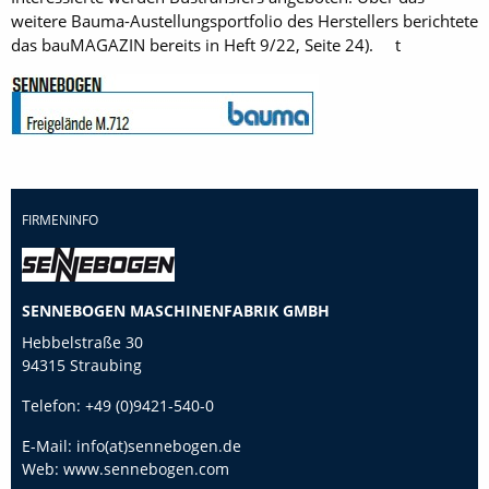
weitere Bauma-Austellungsportfolio des Herstellers be­richtete
das bauMAGAZIN bereits in Heft 9/22, Seite 24). t
FIRMENINFO
SENNEBOGEN MASCHINENFABRIK GMBH
Hebbelstraße 30
94315 Straubing
Telefon:
+49 (0)9421-540-0
E-Mail:
info(at)sennebogen.de
Web:
www.sennebogen.com