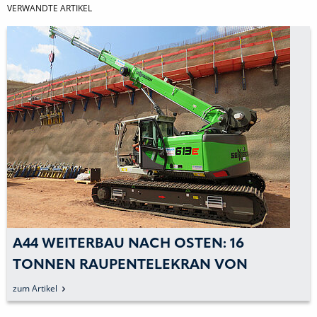
VERWANDTE ARTIKEL
A44 WEITERBAU NACH OSTEN: 16
TONNEN RAUPENTELEKRAN VON
SENNEBOGEN UNTERSTÜTZT IM 3.
zum Artikel
BAUABSCHNITT