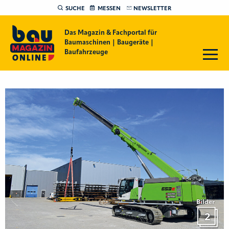
SUCHE
MESSEN
NEWSLETTER
Das Magazin & Fachportal für
Baumaschinen | Baugeräte |
Baufahrzeuge
Bilder
2