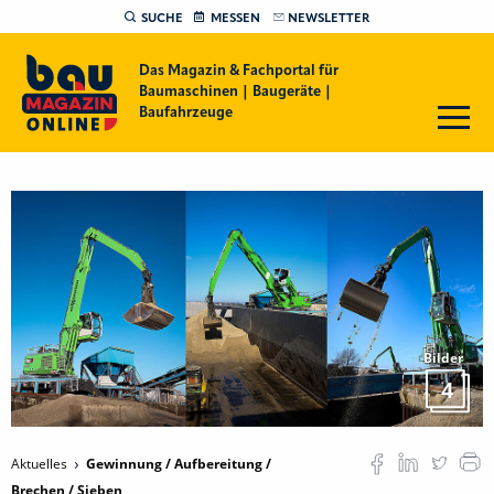
SUCHE
MESSEN
NEWSLETTER
Das Magazin & Fachportal für
Baumaschinen | Baugeräte |
Baufahrzeuge
Bilder
4
Aktuelles
Gewinnung / Aufbereitung /
Brechen / Sieben