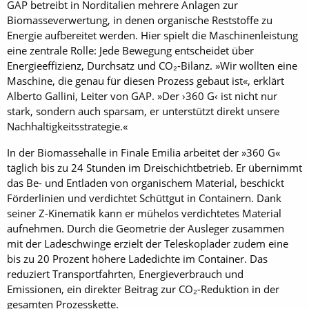
GAP betreibt in Norditalien mehrere Anlagen zur
Biomasseverwertung, in denen organische Reststoffe zu
Energie aufbereitet werden. Hier spielt die Maschinenleistung
eine zentrale Rolle: Jede Bewegung entscheidet über
Energieeffizienz, Durchsatz und CO₂-Bilanz. »Wir wollten eine
Maschine, die genau für diesen Prozess gebaut ist«, erklärt
Alberto Gallini, Leiter von GAP. »Der ›360 G‹ ist nicht nur
stark, sondern auch sparsam, er unterstützt direkt unsere
Nachhaltigkeitsstrategie.«
In der Biomassehalle in Finale Emilia arbeitet der »360 G«
täglich bis zu 24 Stunden im Dreischichtbetrieb. Er übernimmt
das Be- und Entladen von organischem Material, beschickt
Förderlinien und verdichtet Schüttgut in Containern. Dank
seiner Z-Kinematik kann er mühelos verdichtetes Material
aufnehmen. Durch die Geometrie der Ausleger zusammen
mit der Ladeschwinge erzielt der Tele­skoplader zudem eine
bis zu 20 Prozent höhere Ladedichte im Container. Das
reduziert Transportfahrten, Energieverbrauch und
Emissionen, ein direkter Beitrag zur CO₂-Reduktion in der
gesamten Prozesskette.