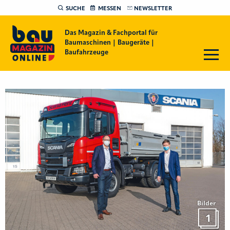
SUCHE
MESSEN
NEWSLETTER
Das Magazin & Fachportal für
Baumaschinen | Baugeräte |
Baufahrzeuge
Bilder
1