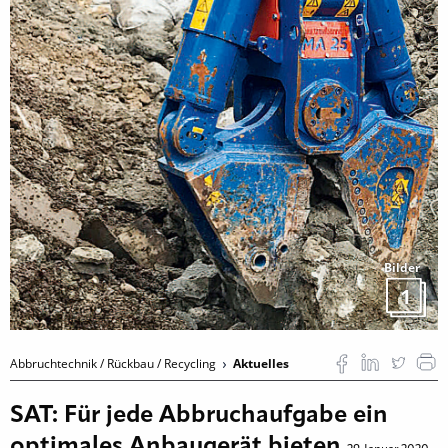
Bilder
1
Abbruchtechnik / Rückbau / Recycling
Aktuelles
SAT: Für jede Abbruchaufgabe ein
optimales Anbaugerät bieten