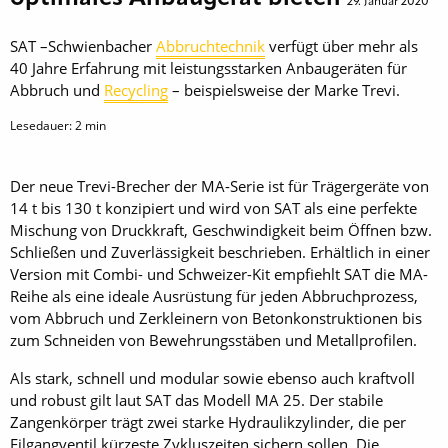
29. Januar 2020
SAT –Schwienbacher
Abbruchtechnik
verfügt über mehr als
40 Jahre Erfahrung mit leistungsstarken Anbaugeräten für
Abbruch und
Recycling
– beispielsweise der Marke Trevi.
Lesedauer:
2
min
Der neue Trevi-Brecher der MA-Serie ist für Trägergeräte von
14 t bis 130 t konzipiert und wird von SAT als eine perfekte
Mischung von Druckkraft, Geschwindigkeit beim Öffnen bzw.
Schließen und Zuverlässigkeit beschrieben. Erhältlich in einer
Version mit Combi- und Schweizer-Kit empfiehlt SAT die MA-
Reihe als eine ideale Ausrüstung für jeden Abbruchprozess,
vom Abbruch und Zerkleinern von Betonkonstruktionen bis
zum Schneiden von Bewehrungsstäben und Metallprofilen.
Als stark, schnell und modular sowie ebenso auch kraftvoll
und robust gilt laut SAT das Modell MA 25. Der stabile
Zangenkörper trägt zwei starke Hydraulikzylinder, die per
Eilgang­ventil kürzeste Zykluszeiten sichern sollen. Die