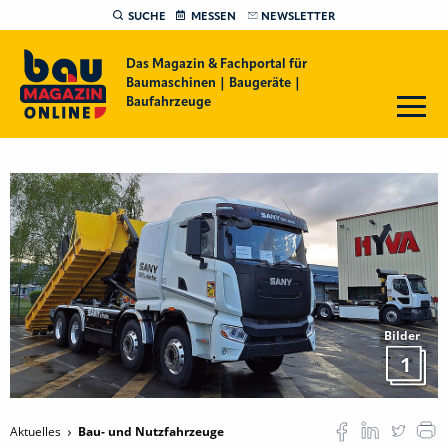
SUCHE
MESSEN
NEWSLETTER
Das Magazin & Fachportal für
Baumaschinen | Baugeräte |
Baufahrzeuge
Bilder
1
Aktuelles
Bau- und Nutzfahrzeuge