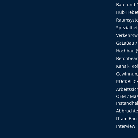
Bau- und 
Hub-Hebet
Raumsyste
Spezialtie
Verkehrsw
GaLaBau /
Hochbau (S
Betonbear
Kanal-, Ro
Gewinnung
RÜCKBLICK
Arbeitssic
OEM / Masc
Instandha
Abbruchtec
IT am Bau
Interview´