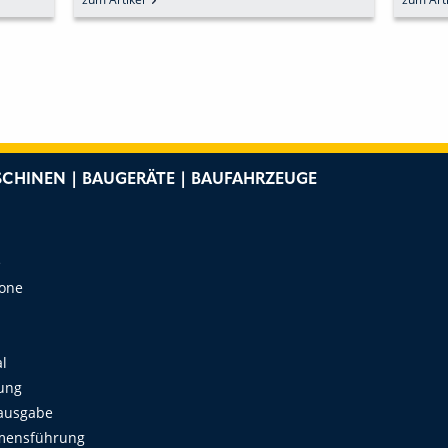
CHINEN | BAUGERÄTE | BAUFAHRZEUGE
e
Zone
al
ung
ausgabe
mensführung