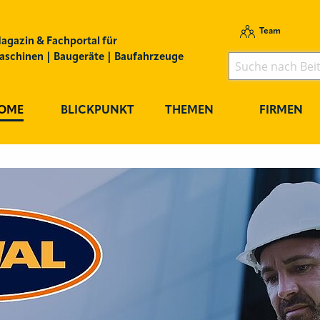
Team
agazin & Fachportal für
schinen | Baugeräte | Baufahrzeuge
OME
BLICKPUNKT
THEMEN
FIRMEN