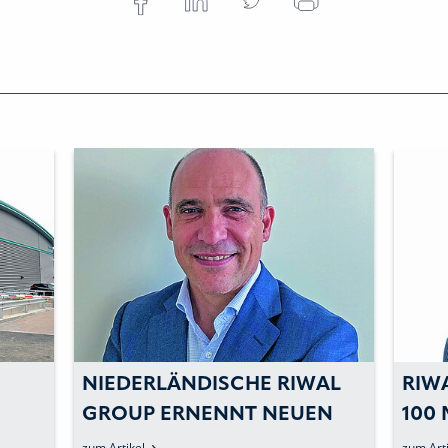
NIEDERLÄNDISCHE RIWAL
RIW
GROUP ERNENNT NEUEN
100
CEO
SEI
zum Artikel
zum Arti