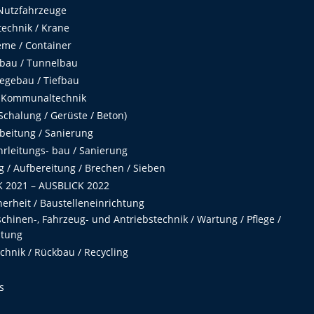
Nutzfahrzeuge
echnik / Krane
me / Container
fbau / Tunnelbau
egebau / Tiefbau
 Kommunaltechnik
chalung / Gerüste / Beton)
beitung / Sanierung
hrleitungs- bau / Sanierung
 / Aufbereitung / Brechen / Sieben
 2021 – AUSBLICK 2022
herheit / Baustelleneinrichtung
hinen-, Fahrzeug- und Antriebstechnik / Wartung / Pflege /
ltung
hnik / Rückbau / Recycling
s