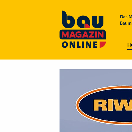
Das M
Bauma
H