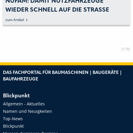
NUFAM: DAMIT NUTZFAHRZEUGE
WIEDER SCHNELL AUF DIE STRASSE K
OMMEN
zum Artikel
[178]
DAS FACHPORTAL FÜR BAUMASCHINEN | BAUGERÄTE |
BAUFAHRZEUGE
Blickpunkt
Allgemein - Aktuelles
Namen und Neuigkeiten
Top-News
Blickpunkt