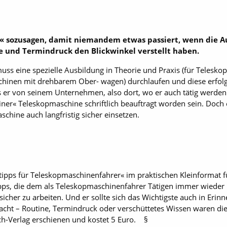
« sozusagen, damit niemandem etwas passiert, wenn die Au
e und Termindruck den Blickwinkel verstellt haben.
ss eine spezielle Ausbildung in Theorie und Praxis (für ­Telesk
hinen mit drehbarem Ober- wagen) durchlaufen und diese erfolg
er von seinem Unternehmen, also dort, wo er auch tätig werden 
r« Teleskopmaschine schriftlich beauftragt worden sein. Doch er 
chine auch langfristig sicher einsetzen.
tipps für Teleskopmaschinenfahrer« im praktischen Kleinformat 
tipps, die dem als Teleskopmaschinenfahrer Tätigen immer wieder 
icher zu arbeiten. Und er sollte sich das Wichtigste auch in Eri
sacht – Routine, Termindruck oder verschüttetes Wissen waren die
ch-Verlag erschienen und kostet 5 Euro. §