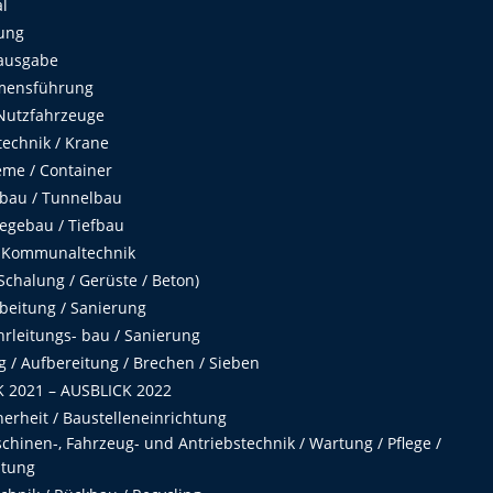
al
ung
ausgabe
mensführung
Nutzfahrzeuge
echnik / Krane
me / Container
fbau / Tunnelbau
egebau / Tiefbau
 Kommunaltechnik
chalung / Gerüste / Beton)
beitung / Sanierung
hrleitungs- bau / Sanierung
 / Aufbereitung / Brechen / Sieben
 2021 – AUSBLICK 2022
herheit / Baustelleneinrichtung
hinen-, Fahrzeug- und Antriebstechnik / Wartung / Pflege /
ltung