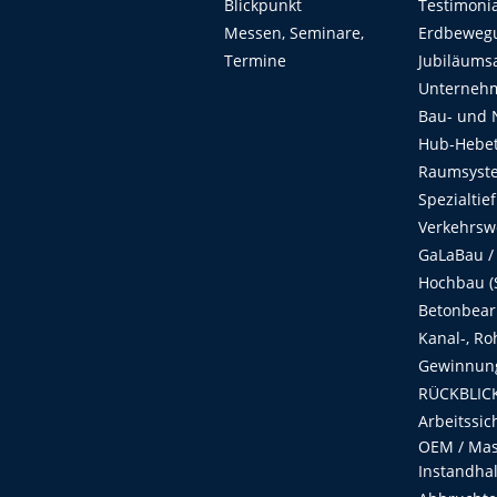
Blickpunkt
Testimoni
Messen, Seminare,
Erdbeweg
Termine
Jubiläums
Unterneh
Bau- und 
Hub-Hebet
Raumsyste
Spezialtie
Verkehrsw
GaLaBau /
Hochbau (S
Betonbear
Kanal-, Ro
Gewinnung
RÜCKBLICK
Arbeitssic
OEM / Masc
Instandha