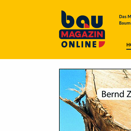
Das M
Bauma
H