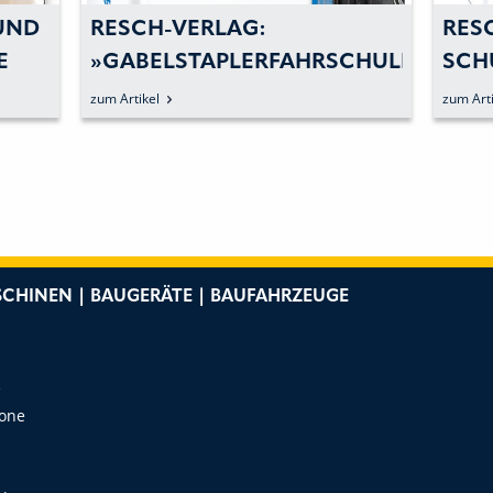
UND
RESCH-VERLAG:
RES
E
»GABELSTAPLERFAHRSCHULE«
SCH
HRER
– EIN STANDARDWERK
»SI
zum Artikel
zum Arti
FEIERT IN NEUER AUFLAGE
REG
JUBILÄUM
CHINEN | BAUGERÄTE | BAUFAHRZEUGE
e
Zone