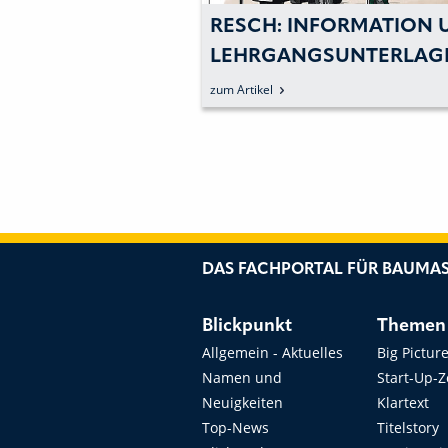
UER LEITFADEN
RESCH: INFORMATION 
ICHEREN
LEHRGANGSUNTERLAG
T MOBILER
FÜR DEN LADEKRANFÜ
zum Artikel
HINEN
DAS FACHPORTAL FÜR BAUMAS
Blickpunkt
Themen
Allgemein - Aktuelles
Big Pictur
Namen und
Start-Up-
Neuigkeiten
Klartext
Top-News
Titelstory