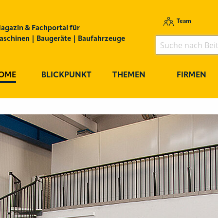
Team
agazin & Fachportal für
schinen | Baugeräte | Baufahrzeuge
OME
BLICKPUNKT
THEMEN
FIRMEN