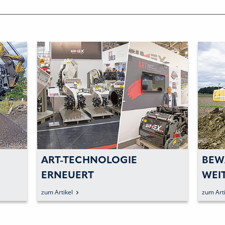
ART-TECHNOLOGIE
BEW
ERNEUERT
WEI
STRASSENBELÄGE IN EINEM A
zum Artikel
zum Arti
RBEITSSCHRITT