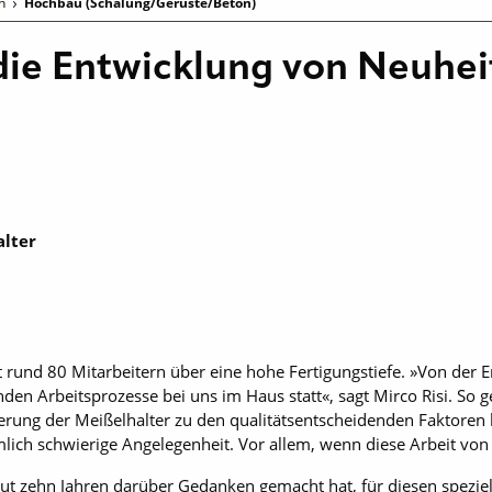
en
Hochbau (Schalung/Gerüste/Beton)
die Entwicklung von Neuhei
alter
 rund 80 Mitarbeitern über eine hohe Fertigungstiefe. »Von der E
den Arbeitsprozesse bei uns im Haus statt«, sagt Mirco Risi. So 
erung der Meißelhalter zu den qualitätsentscheidenden Faktoren 
ziemlich schwierige Angelegenheit. Vor allem, wenn diese Arbeit 
ut zehn Jahren darüber Gedanken gemacht hat, für diesen speziel