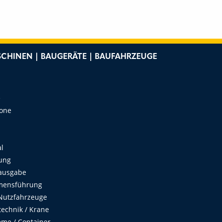
CHINEN | BAUGERÄTE | BAUFAHRZEUGE
e
Zone
al
ung
ausgabe
mensführung
Nutzfahrzeuge
echnik / Krane
me / Container