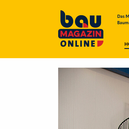
Das M
Bauma
H