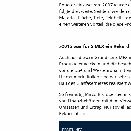
Roboter einzusetzen. 2007 wurde di
folgte die zweite. Seitdem werden 
Material, Fläche, Tiefe, Feinheit –
einen weiteren Vorteil, die diese Pr
»2015 war für SIMEX ein Rekord
Auch aus diesem Grund sei SIMEX im 
Produkte entwickeln und die besteh
vor die USA und Westeuropa mit ein
Heimatmarkt Italien sind wir sehr 
Bau des Glasfasernetzes realisiert 
So freimütig Mirco Risi über techni
von Finanzbehörden mit dem Verweis
Umsätzen und Ertrag. Nur soviel läs
Rekordjahr.«
FIRMENINFO