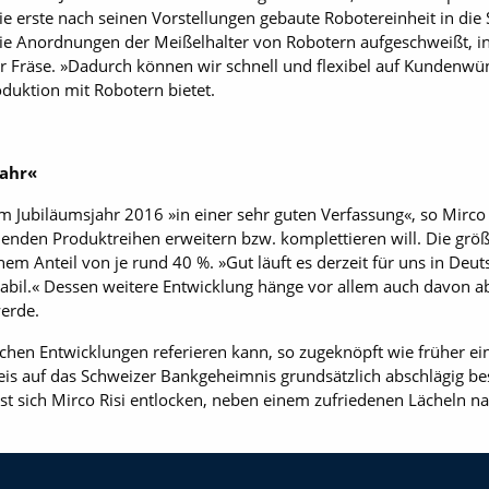
e erste nach seinen Vorstellungen gebaute Robotereinheit in die 
die Anordnungen der Meißelhalter von Robotern aufgeschweißt, in
 der Fräse. »Dadurch können wir schnell und flexibel auf Kundenw
oduktion mit Robotern bietet.
jahr«
Jubiläumsjahr 2016 »in einer sehr guten Verfassung«, so Mirco Ri
enden Produktreihen erweitern bzw. komplettieren will. Die grö
em Anteil von je rund 40 %. »Gut läuft es derzeit für uns in Deu
stabil.« Dessen weitere Entwicklung hänge vor allem auch davon a
werde.
schen ­Entwicklungen referieren kann, so zugeknöpft wie früher e
 auf das Schweizer Bankgeheimnis grundsätzlich ab­schlägig besc
st sich Mirco Risi entlocken, neben einem zufriedenen Lächeln na