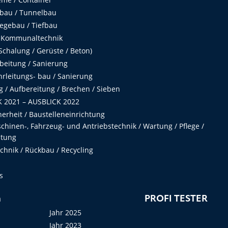
fbau / Tunnelbau
egebau / Tiefbau
 Kommunaltechnik
chalung / Gerüste / Beton)
beitung / Sanierung
hrleitungs- bau / Sanierung
 / Aufbereitung / Brechen / Sieben
 2021 – AUSBLICK 2022
herheit / Baustelleneinrichtung
hinen-, Fahrzeug- und Antriebstechnik / Wartung / Pflege /
ltung
hnik / Rückbau / Recycling
s
n
PROFI TESTER
Jahr 2025
Jahr 2023