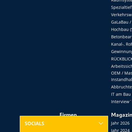
Spezialtie
Verkehrsw
GaLaBau /
Hochbau (S
Betonbear
Kanal-, Ro
Gewinnung
RÜCKBLICK
Arbeitssic
OEM / Masc
Instandha
Abbruchtec
IT am Bau
Interview´
Firmen
Magazi
Hersteller, Händler,
Jahr 2026
SOCIALS
Vermieter
Jahr 2024