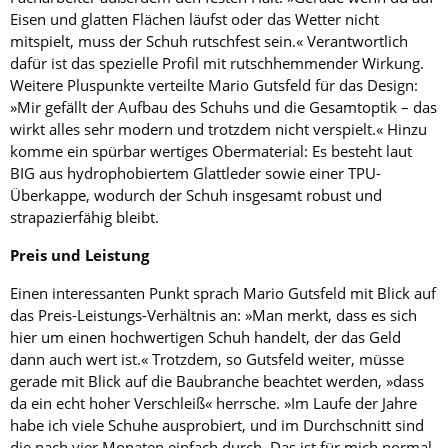
Eisen und glatten Flächen läufst oder das Wetter nicht
mitspielt, muss der Schuh rutschfest sein.« Verantwortlich
dafür ist das spezielle Profil mit rutschhemmender Wirkung.
Weitere Pluspunkte verteilte Mario Gutsfeld für das Design:
»Mir gefällt der Aufbau des Schuhs und die Gesamtoptik – das
wirkt alles sehr modern und trotzdem nicht verspielt.« Hinzu
komme ein spürbar wertiges Obermaterial: Es besteht laut
BIG aus hydrophobiertem Glattleder sowie einer TPU-
Überkappe, wodurch der Schuh insgesamt robust und
strapazierfähig bleibt.
Preis und Leistung
Einen interessanten Punkt sprach Mario Gutsfeld mit Blick auf
das Preis-Leistungs-Verhältnis an: »Man merkt, dass es sich
hier um einen hochwertigen Schuh handelt, der das Geld
dann auch wert ist.« Trotzdem, so Gutsfeld weiter, müsse
gerade mit Blick auf die Baubranche beachtet werden, »dass
da ein echt hoher Verschleiß« herrsche. »Im Laufe der Jahre
habe ich viele Schuhe ausprobiert, und im Durchschnitt sind
die nach vier Monaten einfach durch. Das ist für mich normal.