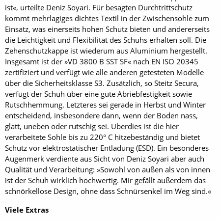
ist«, urteilte Deniz Soyari. Für besagten Durchtrittschutz
kommt mehrlagiges dichtes Textil in der Zwischensohle zum
Einsatz, was einerseits hohen Schutz bieten und andererseits
die Leichtigkeit und Flexibilität des Schuhs erhalten soll. Die
Zehenschutzkappe ist wiederum aus Aluminium hergestellt.
Insgesamt ist der »VD 3800 B SST SF« nach EN ISO 20345
zertifiziert und verfügt wie alle anderen getesteten Modelle
über die Sicherheitsklasse S3. Zusätzlich, so Steitz Secura,
verfügt der Schuh über eine gute Abriebfestigkeit sowie
Rutschhemmung. Letzteres sei gerade in Herbst und Winter
entscheidend, insbesondere dann, wenn der Boden nass,
glatt, uneben oder rutschig sei. Überdies ist die hier
verarbeitete Sohle bis zu 220° C hitzebeständig und bietet
Schutz vor elektrostatischer Entladung (ESD). Ein besonderes
Augenmerk verdiente aus Sicht von Deniz Soyari aber auch
Qualität und Verarbeitung: »Sowohl von außen als von innen
ist der Schuh wirklich hochwertig. Mir gefällt außerdem das
schnörkellose Design, ohne dass Schnürsenkel im Weg sind.«
Viele Extras