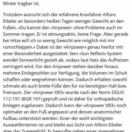
Winter tragbar ist.
Trotzdem wünscht sich der erfahrene Kranfahrer Alfons
Eibeler an besonders heißen Tagen weniger Gewicht an den
Füßen. »Du kannst den ›Airpower‹ ohne Probleme auch im
Sommer tragen. Er ist atmungsaktiv, keine Frage. Aber gerade
bei Hitze will ich so wenig Gewicht wie möglich mit mir
rumschleppen.« Dabei ist der »Airpower« genau hierfür mit
einer Besonderheit ausgestattet: Sein »Sun Reflect«-System
wendet Sonnenlicht gezielt ab, sodass laut Haix das Aufheizen
verringert wird. Für den Airpower stehen darüber hinaus
mehrere Einlegesohlen zur Verfügung, die Volumen im Schuh
schaffen oder wegnehmen können. Dadurch erhalten sowohl
schmale als auch breite Füße den für sie benötigten Halt bzw.
Freiraum. Der »Airpower XR3« wurde nach der Norm DGUV
112-191 (BGR 191) geprüft und ist daher für orthopädische
Einlagen zugelassen. Dadurch kann der »Airpower XR3« noch
optimaler an den Fuß angepasst und dessen anatomischer
Aufbau unterstützt werden. Einer der wohl wichtigsten
Auswahlkriterien ist und bleibt aus Sicht von Alfons Eibeler
aber das Tragegefühl: Er begrüßte neben einer angenehmen