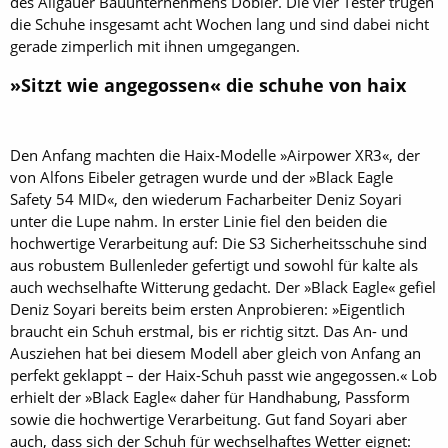
des Allgäuer Bauunternehmens Dobler. Die vier Tester trugen
die Schuhe insgesamt acht Wochen lang und sind dabei nicht
gerade zimperlich mit ihnen umgegangen.
»Sitzt wie angegossen« die schuhe von haix
Den Anfang machten die Haix-Modelle »Airpower XR3«, der
von Alfons Eibeler getragen wurde und der »Black Eagle
Safety 54 MID«, den wiederum Facharbeiter Deniz Soyari
unter die Lupe nahm. In erster Linie fiel den beiden die
hochwertige Verarbeitung auf: Die S3 Sicherheitsschuhe sind
aus robustem Bullenleder gefertigt und sowohl für kalte als
auch wechselhafte Witterung gedacht. Der »Black Eagle« gefiel
Deniz Soyari bereits beim ersten Anprobieren: »Eigentlich
braucht ein Schuh erstmal, bis er richtig sitzt. Das An- und
Ausziehen hat bei diesem Modell aber gleich von Anfang an
perfekt geklappt – der Haix-Schuh passt wie angegossen.« Lob
erhielt der »Black Eagle« daher für Handhabung, Passform
sowie die hochwertige Verarbeitung. Gut fand Soyari aber
auch, dass sich der Schuh für wechselhaftes Wetter eignet: