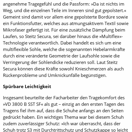
angenehme Tragegefühl und die Passform: »Da ist nichts im
Weg, und die einzelnen Teile im Inneren sind gut gepolstert.«
Gemeint sind damit vor allem eine gepolsterte Bordüre sowie
ein Funktionsfutter, welches aus atmungsaktivem Textil sowie
Mikrofaser gefertigt ist. Für eine zusätzliche Dämpfung beim
Laufen, so Steitz Secura, sei darüber hinaus die »Multiflex«-
Technologie verantwortlich. Dabei handelt es sich um eine
multiflexible Sohle, welche die sogenannten Hebelarmkräfte
durch eine veränderte Geometrie der Laufsohle sowie die
Verringerung der Sohlendicke reduzieren soll. Laut Steitz
Secura können diese Kräfte sowohl Knieschmerzen als auch
Rückenprobleme und Umknickunfälle begünstigen.
Spürbare Leichtigkeit
Insgesamt beurteilte der Facharbeiter den Tragekomfort des
»VD 3800 B SST SF« als gut – einzig an den ersten Tagen des
Tragens fiel ihm auf, dass die Schuhe anfangs an den Seiten
gedrückt haben. Ein wichtiges Thema war bei diesem Schuh
zudem zuverlässiger Schutz: »Ich war überrascht, dass der
Schuh trotz S3 mit Durchtrittschutz und Schutzkappe so leicht