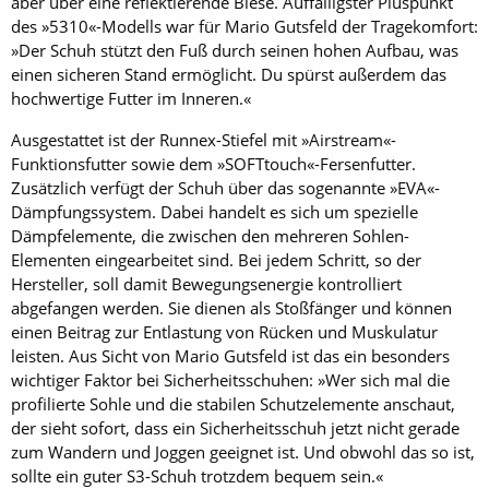
aber über eine reflektierende Biese. Auffälligster Pluspunkt
des »5310«-Modells war für Mario Gutsfeld der Tragekomfort:
»Der Schuh stützt den Fuß durch seinen hohen Aufbau, was
einen sicheren Stand ermöglicht. Du spürst außerdem das
hochwertige Futter im Inneren.«
Ausgestattet ist der Runnex-Stiefel mit »Airstream«-
Funktionsfutter sowie dem »SOFTtouch«-Fersenfutter.
Zusätzlich verfügt der Schuh über das sogenannte »EVA«-
Dämpfungssystem. Dabei handelt es sich um spezielle
Dämpfelemente, die zwischen den mehreren Sohlen-
Elementen eingearbeitet sind. Bei jedem Schritt, so der
Hersteller, soll damit Bewegungsenergie kontrolliert
abgefangen werden. Sie dienen als Stoßfänger und können
einen Beitrag zur Entlastung von Rücken und Muskulatur
leisten. Aus Sicht von Mario Gutsfeld ist das ein besonders
wichtiger Faktor bei Sicherheitsschuhen: »Wer sich mal die
profilierte Sohle und die stabilen Schutzelemente anschaut,
der sieht sofort, dass ein Sicherheitsschuh jetzt nicht gerade
zum Wandern und Joggen geeignet ist. Und obwohl das so ist,
sollte ein guter S3-Schuh trotzdem bequem sein.«