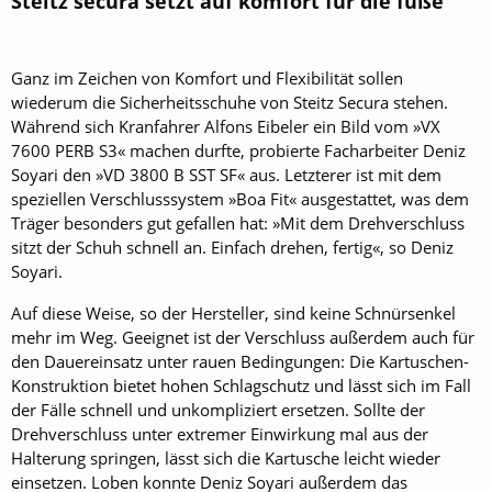
Steitz secura setzt auf komfort für die füße
Ganz im Zeichen von Komfort und Flexibilität sollen
wiederum die Sicherheitsschuhe von Steitz Secura stehen.
Während sich Kranfahrer Alfons Eibeler ein Bild vom »VX
7600 PERB S3« machen durfte, probierte Facharbeiter Deniz
Soyari den »VD 3800 B SST SF« aus. Letzterer ist mit dem
speziellen Verschlusssystem »Boa Fit« ausgestattet, was dem
Träger besonders gut gefallen hat: »Mit dem Drehverschluss
sitzt der Schuh schnell an. Einfach drehen, fertig«, so Deniz
Soyari.
Auf diese Weise, so der Hersteller, sind keine Schnürsenkel
mehr im Weg. Geeignet ist der Verschluss außerdem auch für
den Dauereinsatz unter rauen Bedingungen: Die Kartuschen-
Konstruktion bietet hohen Schlagschutz und lässt sich im Fall
der Fälle schnell und unkompliziert ersetzen. Sollte der
Drehverschluss unter extremer Einwirkung mal aus der
Halterung springen, lässt sich die Kartusche leicht wieder
einsetzen. Loben konnte Deniz Soyari außerdem das