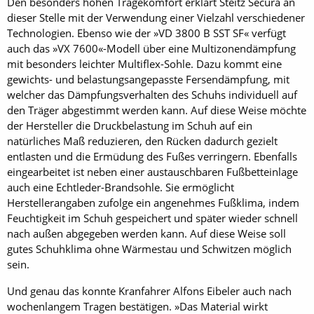
Den besonders hohen Tragekomfort erklärt Steitz Secura an
dieser Stelle mit der Verwendung einer Vielzahl verschiedener
Technologien. Ebenso wie der »VD 3800 B SST SF« verfügt
auch das »VX 7600«-Modell über eine Multizonendämpfung
mit besonders leichter Multiflex-Sohle. Dazu kommt eine
gewichts- und belastungsangepasste Fersendämpfung, mit
welcher das Dämpfungsverhalten des Schuhs individuell auf
den Träger abgestimmt werden kann. Auf diese Weise möchte
der Hersteller die Druckbelastung im Schuh auf ein
natürliches Maß reduzieren, den Rücken dadurch gezielt
entlasten und die Ermüdung des Fußes verringern. Ebenfalls
eingearbeitet ist neben einer austauschbaren Fußbetteinlage
auch eine Echtleder-Brandsohle. Sie ermöglicht
Herstellerangaben zufolge ein angenehmes Fußklima, indem
Feuchtigkeit im Schuh gespeichert und später wieder schnell
nach außen abgegeben werden kann. Auf diese Weise soll
gutes Schuhklima ohne Wärmestau und Schwitzen möglich
sein.
Und genau das konnte Kranfahrer Alfons Eibeler auch nach
wochenlangem Tragen bestätigen. »Das Material wirkt