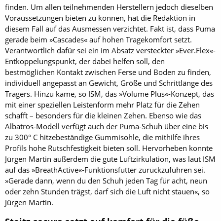
finden. Um allen teilnehmenden Herstellern jedoch dieselben
Voraussetzungen bieten zu können, hat die Redaktion in
diesem Fall auf das Ausmessen verzichtet. Fakt ist, dass Puma
gerade beim »Cascades« auf hohen Tragekomfort setzt.
Verantwortlich dafür sei ein im Absatz versteckter »Ever.Flex«-
Entkoppelungspunkt, der dabei helfen soll, den
bestmöglichen Kontakt zwischen Ferse und Boden zu finden,
individuell angepasst an Gewicht, Größe und Schrittlänge des
Trägers. Hinzu käme, so ISM, das »Volume Plus«-Konzept, das
mit einer speziellen Leistenform mehr Platz für die Zehen
schafft – besonders für die kleinen Zehen. Ebenso wie das
Albatros-Modell verfügt auch der Puma-Schuh über eine bis
zu 300° C hitzebeständige Gummisohle, die mithilfe ihres
Profils hohe Rutschfestigkeit bieten soll. Hervorheben konnte
Jürgen Martin außerdem die gute Luftzirkulation, was laut ISM
auf das »BreathActive«-Funktionsfutter zurückzuführen sei.
»Gerade dann, wenn du den Schuh jeden Tag für acht, neun
oder zehn Stunden trägst, darf sich die Luft nicht stauen«, so
Jürgen Martin.