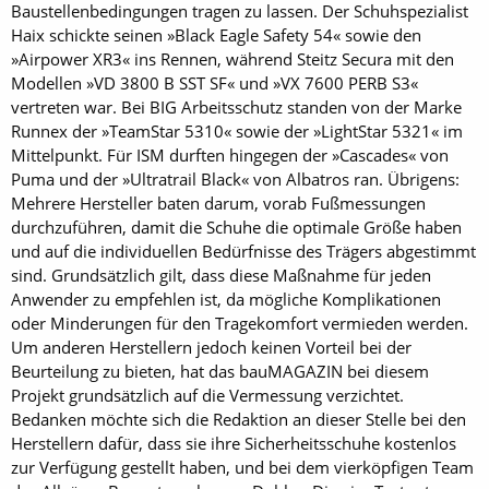
Baustellenbedingungen tragen zu lassen. Der Schuhspezialist
Haix schickte seinen »Black Eagle Safety 54« sowie den
»Airpower XR3« ins Rennen, während Steitz Secura mit den
Modellen »VD 3800 B SST SF« und »VX 7600 PERB S3«
vertreten war. Bei BIG Arbeitsschutz standen von der Marke
Runnex der »TeamStar 5310« sowie der »LightStar 5321« im
Mittelpunkt. Für ISM durften hingegen der »Cascades« von
Puma und der »Ultratrail Black« von Albatros ran. Übrigens:
Mehrere Hersteller baten darum, vorab Fußmessungen
durchzuführen, damit die Schuhe die optimale Größe haben
und auf die individuellen Bedürfnisse des Trägers abgestimmt
sind. Grundsätzlich gilt, dass diese Maßnahme für jeden
Anwender zu empfehlen ist, da mögliche Komplikationen
oder Minderungen für den Tragekomfort vermieden werden.
Um anderen Herstellern jedoch keinen Vorteil bei der
Beurteilung zu bieten, hat das bauMAGAZIN bei diesem
Projekt grundsätzlich auf die Vermessung verzichtet.
Bedanken möchte sich die Redaktion an dieser Stelle bei den
Herstellern dafür, dass sie ihre Sicherheitsschuhe kostenlos
zur Verfügung gestellt haben, und bei dem vierköpfigen Team