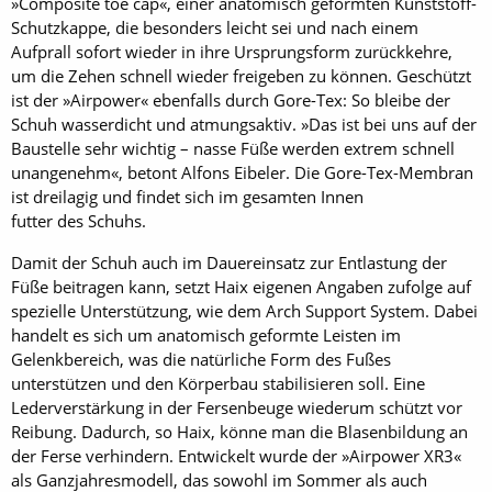
»Composite toe cap«, einer anatomisch geformten Kunststoff-
Schutzkappe, die besonders leicht sei und nach einem
Aufprall sofort wieder in ihre Ursprungsform zurückkehre,
um die Zehen schnell wieder freigeben zu können. Geschützt
ist der »Airpower« ebenfalls durch Gore-Tex: So bleibe der
Schuh wasserdicht und atmungsaktiv. »Das ist bei uns auf der
Baustelle sehr wichtig – nasse Füße werden extrem schnell
unangenehm«, betont Alfons Eibeler. Die Gore-Tex-Membran
ist dreilagig und findet sich im gesamten Innen
futter des Schuhs.
Damit der Schuh auch im Dauereinsatz zur Entlastung der
Füße beitragen kann, setzt Haix eigenen Angaben zufolge auf
spezielle Unterstützung, wie dem Arch Support System. Dabei
handelt es sich um anatomisch geformte Leisten im
Gelenkbereich, was die natürliche Form des Fußes
unterstützen und den Körperbau stabilisieren soll. Eine
Lederverstärkung in der Fersenbeuge wiederum schützt vor
Reibung. Dadurch, so Haix, könne man die Blasenbildung an
der Ferse verhindern. Entwickelt wurde der »Airpower XR3«
als Ganzjahresmodell, das sowohl im Sommer als auch