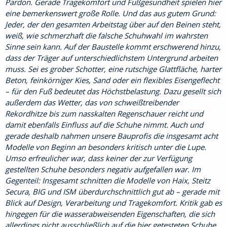
Pardon. Gerade Tragekomfort und Fußgesundheit spielen hier
eine bemerkenswert große Rolle. Und das aus gutem Grund:
Jeder, der den gesamten Arbeitstag über auf den Beinen steht,
weiß, wie schmerzhaft die falsche Schuhwahl im wahrsten
Sinne sein kann. Auf der Baustelle kommt erschwerend hinzu,
dass der Träger auf unterschiedlichstem Untergrund arbeiten
muss. Sei es grober Schotter, eine rutschige Glattfläche, harter
Beton, feinkörniger Kies, Sand oder ein flexibles Eisengeflecht
– für den Fuß bedeutet das Höchstbelastung. Dazu gesellt sich
außerdem das Wetter, das von schweißtreibender
Rekordhitze bis zum nasskalten Regenschauer reicht und
damit ebenfalls Einfluss auf die Schuhe nimmt. Auch und
gerade deshalb nahmen unsere Bauprofis die insgesamt acht
Modelle von Beginn an besonders kritisch unter die Lupe.
Umso erfreulicher war, dass keiner der zur Verfügung
gestellten Schuhe besonders negativ aufgefallen war. Im
Gegenteil: Insgesamt schnitten die Modelle von Haix, Steitz
Secura, BIG und ISM überdurchschnittlich gut ab – gerade mit
Blick auf Design, Verarbeitung und Tragekomfort. Kritik gab es
hingegen für die wasserabweisenden Eigenschaften, die sich
allerdings nicht ausschließlich auf die hier getesteten Schuhe