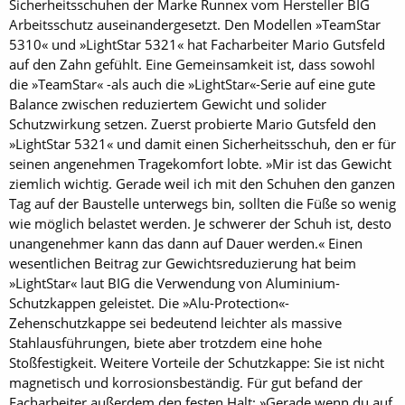
Sicherheitsschuhen der Marke Runnex vom Hersteller BIG
Arbeitsschutz auseinandergesetzt. Den Modellen »TeamStar
5310« und »LightStar 5321« hat Facharbeiter Mario Gutsfeld
auf den Zahn gefühlt. Eine Gemeinsamkeit ist, dass sowohl
die »TeamStar« -als auch die »LightStar«-Serie auf eine gute
Balance zwischen reduziertem Gewicht und solider
Schutzwirkung setzen. Zuerst probierte Mario Gutsfeld den
»LightStar 5321« und damit einen Sicherheitsschuh, den er für
seinen angenehmen Tragekomfort lobte. »Mir ist das Gewicht
ziemlich wichtig. Gerade weil ich mit den Schuhen den ganzen
Tag auf der Baustelle unterwegs bin, sollten die Füße so wenig
wie möglich belastet werden. Je schwerer der Schuh ist, desto
unangenehmer kann das dann auf Dauer werden.« Einen
wesentlichen Beitrag zur Gewichtsreduzierung hat beim
»LightStar« laut BIG die Verwendung von Aluminium-
Schutzkappen geleistet. Die »Alu-Protection«-
Zehenschutzkappe sei bedeutend leichter als massive
Stahlausführungen, biete aber trotzdem eine hohe
Stoßfestigkeit. Weitere Vorteile der Schutzkappe: Sie ist nicht
magnetisch und korrosionsbeständig. Für gut befand der
Facharbeiter außerdem den festen Halt: »Gerade wenn du auf