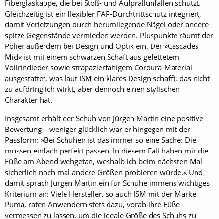
Fiberglaskappe, die bei Stoß- und Aufprallunfällen schützt.
Gleichzeitig ist ein flexibler FAP-Durchtrittschutz integriert,
damit Verletzungen durch herumliegende Nägel oder andere
spitze Gegenstände vermieden werden. Pluspunkte räumt der
Polier außerdem bei Design und Optik ein. Der »Cascades
Mid« ist mit einem schwarzen Schaft aus gefettetem
Vollrindleder sowie strapazierfähigem Cordura-Material
ausgestattet, was laut ISM ein klares Design schafft, das nicht
zu aufdringlich wirkt, aber dennoch einen stylischen
Charakter hat.
Insgesamt erhält der Schuh von Jürgen Martin eine positive
Bewertung – weniger glücklich war er hingegen mit der
Passform: »Bei Schuhen ist das immer so eine Sache: Die
müssen einfach perfekt passen. In diesem Fall haben mir die
Füße am Abend wehgetan, weshalb ich beim nächsten Mal
sicherlich noch mal andere Größen probieren würde.« Und
damit sprach Jürgen Martin ein für Schuhe immens wichtiges
Kriterium an: Viele Hersteller, so auch ISM mit der Marke
Puma, raten Anwendern stets dazu, vorab ihre Füße
vermessen zu lassen, um die ideale Größe des Schuhs zu