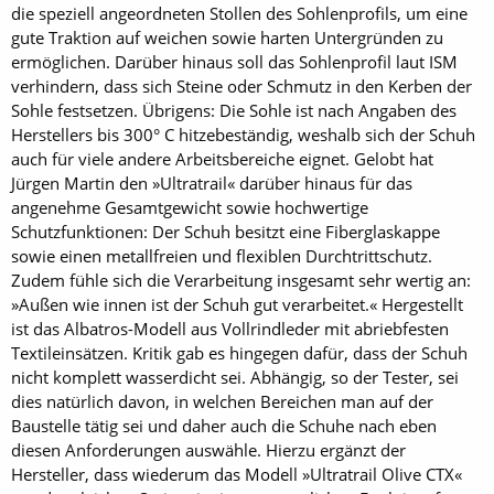
die speziell angeordneten Stollen des Sohlenprofils, um eine
gute Traktion auf weichen sowie harten Untergründen zu
ermöglichen. Darüber hinaus soll das Sohlenprofil laut ISM
verhindern, dass sich Steine oder Schmutz in den Kerben der
Sohle festsetzen. Übrigens: Die Sohle ist nach Angaben des
Herstellers bis 300° C hitzebeständig, weshalb sich der Schuh
auch für viele andere Arbeitsbereiche eignet. Gelobt hat
Jürgen Martin den »Ultratrail« darüber hinaus für das
angenehme Gesamtgewicht sowie hochwertige
Schutzfunktionen: Der Schuh besitzt eine Fiberglaskappe
sowie einen metallfreien und flexiblen Durchtrittschutz.
Zudem fühle sich die Verarbeitung insgesamt sehr wertig an:
»Außen wie innen ist der Schuh gut verarbeitet.« Hergestellt
ist das Albatros-Modell aus Vollrindleder mit abriebfesten
Textileinsätzen. Kritik gab es hingegen dafür, dass der Schuh
nicht komplett wasserdicht sei. Abhängig, so der Tester, sei
dies natürlich davon, in welchen Bereichen man auf der
Baustelle tätig sei und daher auch die Schuhe nach eben
diesen Anforderungen auswähle. Hierzu ergänzt der
Hersteller, dass wiederum das Modell »Ultratrail Olive CTX«