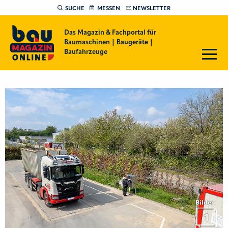
SUCHE
MESSEN
NEWSLETTER
Das Magazin & Fachportal für
Baumaschinen | Baugeräte |
Baufahrzeuge
Bilder
1