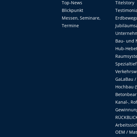
Top-News
Titelstory
Blickpunkt
Testimoni
Messen, Seminare,
Erdbeweg
Termine
Jubiläums
Unterneh
Bau- und 
Hub-Hebet
Raumsyste
Spezialtie
Verkehrsw
GaLaBau /
Hochbau (S
Betonbear
Kanal-, Ro
Gewinnung
RÜCKBLICK
Arbeitssic
OEM / Masc