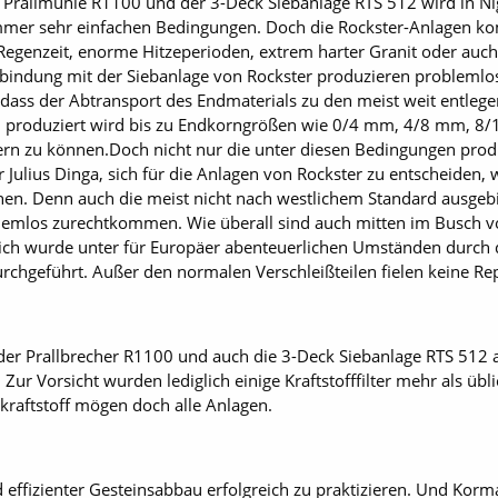
Prallmühle R1100 und der 3-Deck Siebanlage RTS 512 wird in Nig
t immer sehr einfachen Bedingungen. Doch die Rockster-Anlagen 
Regenzeit, enorme Hitzeperioden, extrem harter Granit oder auch 
rbindung mit der Siebanlage von Rockster produzieren problemlos 
ass der Abtransport des Endmaterials zu den meist weit entlege
d produziert wird bis zu Endkorngrößen wie 0/4 mm, 4/8 mm, 
iefern zu können.Doch nicht nur die unter diesen Bedingungen pro
ür Julius Dinga, sich für die Anlagen von Rockster zu entscheiden, 
en. Denn auch die meist nicht nach westlichem Standard ausgebil
lemlos zurechtkommen. Wie überall sind auch mitten im Busch vo
ich wurde unter für Europäer abenteuerlichen Umständen durch d
durchgeführt. Außer den normalen Verschleißteilen fielen keine Re
er Prallbrecher R1100 und auch die 3-Deck Siebanlage RTS 512 a
r Vorsicht wurden lediglich einige Kraftstoff­filter mehr als üb
kraftstoff mögen doch alle Anlagen.
d effizienter Gesteinsabbau erfolgreich zu praktizieren. Und Korm