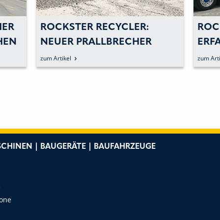
HER
ROCKSTER RECYCLER:
ROC
HEN
NEUER PRALLBRECHER
ERF
WARTET MIT VIELFÄLTIGEN
FÜH
zum Artikel
zum Arti
EINSATZMÖGLICHKEITEN
DEN
AUF
CHINEN | BAUGERÄTE | BAUFAHRZEUGE
e
Zone