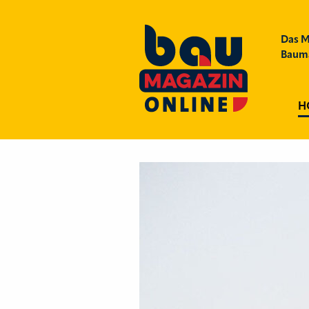
Das M
Bauma
H