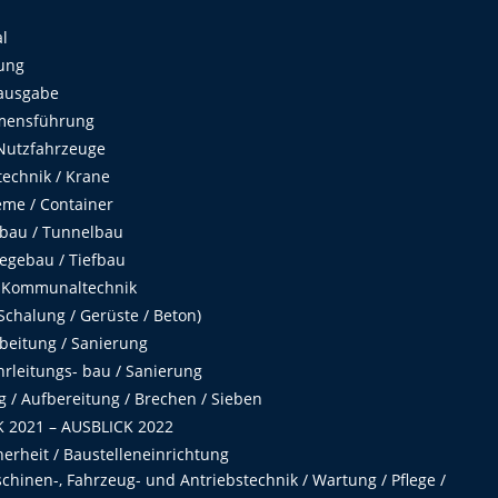
al
ung
ausgabe
mensführung
Nutzfahrzeuge
echnik / Krane
me / Container
fbau / Tunnelbau
egebau / Tiefbau
 Kommunaltechnik
chalung / Gerüste / Beton)
beitung / Sanierung
hrleitungs- bau / Sanierung
 / Aufbereitung / Brechen / Sieben
 2021 – AUSBLICK 2022
herheit / Baustelleneinrichtung
hinen-, Fahrzeug- und Antriebstechnik / Wartung / Pflege /