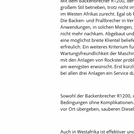
Mit dem Backenbrecher R1200, der 
großem Stil betrieben, trotz nich
im Westen Afrikas zurecht. Egal ob 
Die Backen- und Prallbrecher in Ve
Anwendungen, in solchen Mengen, d
nicht mehr nachkam. Abgebaut un
eine möglichst breite Klientel bel
erfreulich. Ein weiteres Kriterium f
Wartungsfreundlichkeit der Maschin
mit den Anlagen von Rockster prob
am wenigsten erwünscht. Erst kürzl
bei allen drei Anlagen ein Service 
Sowohl der Backenbrecher R1200, d
Bedingungen ohne Komplikationen. Zu
vor Ort übergeben, sauberen Diesel
Auch in Westafrika ist effektiver un