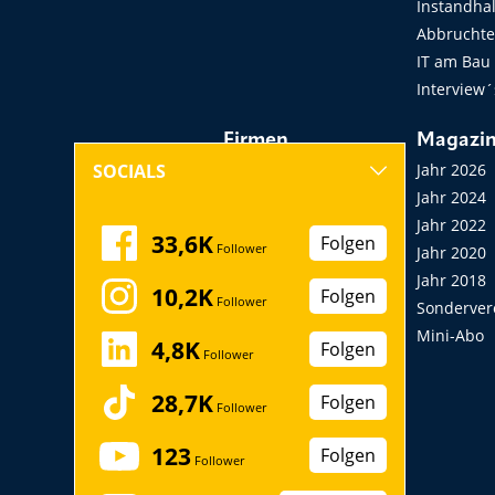
Instandha
Abbruchtec
IT am Bau
Interview´
Firmen
Magazi
Hersteller, Händler,
Jahr 2026
SOCIALS
Vermieter
Jahr 2024
Messen, Seminare,
Jahr 2022
33,6K
Folgen
Follower
Kongresse
Jahr 2020
Verbände
Jahr 2018
10,2K
Folgen
Follower
Startup
Sonderver
Mini-Abo
4,8K
Folgen
Follower
28,7K
Folgen
Follower
123
Folgen
Follower