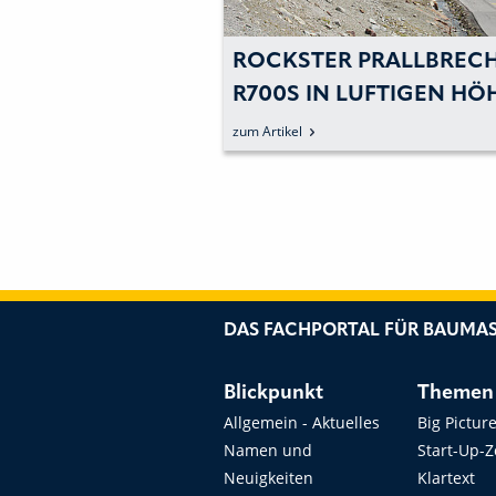
N BIS ZUM
ROCKSTER PRALLBREC
AG DER
R700S IN LUFTIGEN HÖ
2017 -
zum Artikel
 RECYCLER VOLL
DAS FACHPORTAL FÜR BAUMAS
Blickpunkt
Themen
Allgemein - Aktuelles
Big Pictur
Namen und
Start-Up-
Neuigkeiten
Klartext