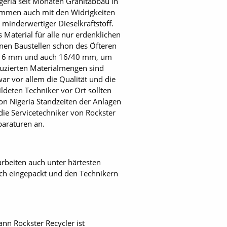
eria seit Monaten Granitabbau in
kommen auch mit den Widrigkeiten
minderwertiger Dieselkraftstoff.
Material für alle nur erdenklichen
nen Baustellen schon des Öfteren
8/16 mm und auch 16/40 mm, um
duzierten Materialmengen sind
war vor allem die Qualität und die
deten Techniker vor Ort sollten
n Nigeria Standzeiten der Anlagen
ie Servicetechniker von Rockster
paraturen an.
rbeiten auch unter härtesten
lich eingepackt und den Technikern
ann Rockster Recycler ist