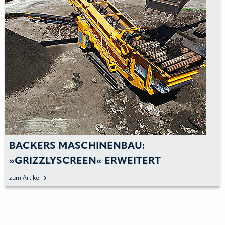
BACKERS MASCHINENBAU:
»GRIZZLYSCREEN« ERWEITERT
STERNSIEB-EINSATZBEREICHE
zum Artikel