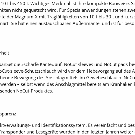
10 t bis 450 t. Wichtiges Merkmal ist ihre kompakte Bauweise. Sie
kten nicht gequetscht wird. Für Spezialanwendungen stehen zwei
nte der Magnum-X mit Tragfähigkeiten von 10 t bis 30 t und kurz
mart. Sie hat einen austauschbaren Außenmantel und ist für beso
rheit
SpanSet die »scharfe Kante« auf. NoCut sleeves und NoCut pads be
 NoCut-sleeve-Schutzschlauch wird vor dem Hebevorgang auf das A
chende Bewegung des Anschlagmittels im Gewebeschlauch. NoCut
werden – selbst wenn das Anschlagmittel bereits am Kranhaken h
assenden NoCut-Produktes.
nsparenz
uktverwaltungs- und Identifikationssystem. Es vereinfacht und be
 Transponder und Lesegeräte wurden in den letzten Jahren weiter 