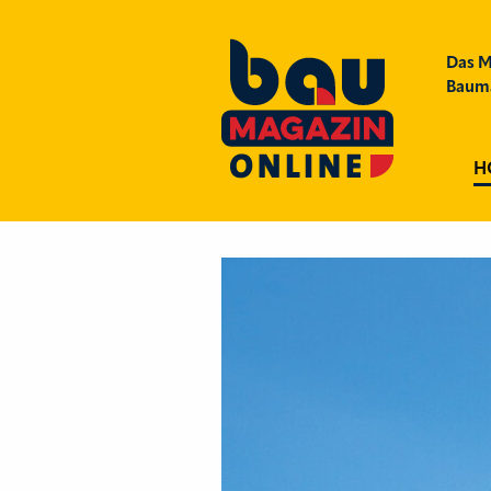
Das M
Bauma
H