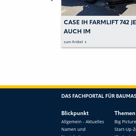
RMLIFT 742 JETZT
PEHOFER / DORN LIFT:
PREMIERE FÜR
REINSATZ
ARBEITSBÜHNE MIT DU
zum Artikel
BETRIEB
DAS FACHPORTAL FÜR BAUMAS
Blickpunkt
Themen
Allgemein - Aktuelles
Big Pictur
Namen und
Start-Up-