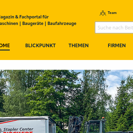
Team
agazin & Fachportal für
schinen | Baugeräte | Baufahrzeuge
OME
BLICKPUNKT
THEMEN
FIRMEN