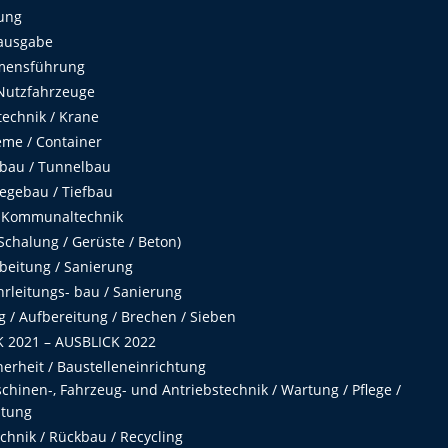
ung
ausgabe
mensführung
Nutzfahrzeuge
echnik / Krane
me / Container
fbau / Tunnelbau
egebau / Tiefbau
 Kommunaltechnik
chalung / Gerüste / Beton)
beitung / Sanierung
hrleitungs- bau / Sanierung
 / Aufbereitung / Brechen / Sieben
 2021 – AUSBLICK 2022
herheit / Baustelleneinrichtung
hinen-, Fahrzeug- und Antriebstechnik / Wartung / Pflege /
ltung
hnik / Rückbau / Recycling