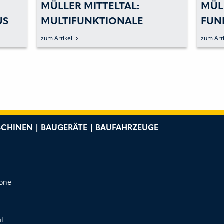
MÜLLER MITTELTAL:
MÜL
US
MULTIFUNKTIONALE
FUN
ANHÄNGERTECHNIK
FÜR
zum Artikel
zum Arti
VORSTELLEN
TRA
CHINEN | BAUGERÄTE | BAUFAHRZEUGE
e
Zone
al