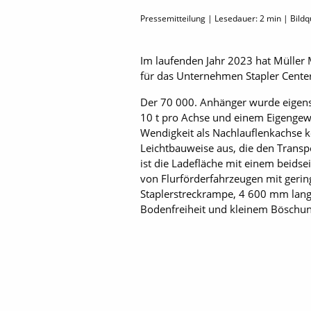
Pressemitteilung | Lesedauer:
2
min | Bildqu
Im laufenden Jahr 2023 hat Müller M
für das Unternehmen Stapler Center 
Der 70 000. Anhänger wurde eigens f
10 t pro Achse und einem Eigengewic
Wendigkeit als Nachlauflenkachse k
Leichtbauweise aus, die den Transp
ist die Ladefläche mit einem beidse
von Flurförderfahrzeugen mit gering
Staplerstreckrampe, 4 600 mm lang 
Bodenfreiheit und kleinem Böschun