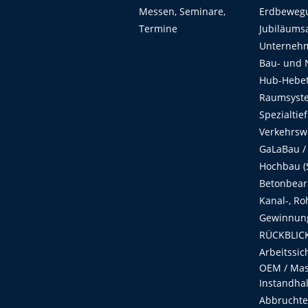
Messen, Seminare,
Erdbeweg
Termine
Jubiläums
Unterneh
Bau- und 
Hub-Hebet
Raumsyste
Spezialtie
Verkehrsw
GaLaBau /
Hochbau (S
Betonbear
Kanal-, Ro
Gewinnung
RÜCKBLICK
Arbeitssic
OEM / Masc
Instandha
Abbruchtec