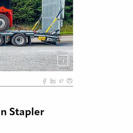
Bilder
1
an Stapler