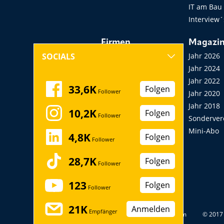
IT am Bau
Interview´
Firmen
Magazi
Hersteller, Händler,
Jahr 2026
SOCIALS
Vermieter
Jahr 2024
Messen, Seminare,
Jahr 2022
33,6K
Folgen
Follower
Kongresse
Jahr 2020
Verbände
Jahr 2018
10,2K
Folgen
Follower
Startup
Sonderver
Mini-Abo
4,8K
Folgen
Follower
28,7K
Folgen
Follower
123
Folgen
Follower
21K
Anmelden
Empfänger
Datenschutz
Impressum
© 2017 