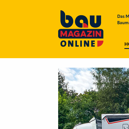
Das M
Bauma
H