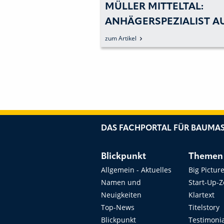
HNIK ERLAUBT
MÜLLER MITTELTAL:
 VERWINDUNGEN
ANHÄGERSPEZIALIST A
DEM SCHWARZWALD
zum Artikel
UNTERSTREICHT DIE
LIEFERFÄHIGKEIT
DAS FACHPORTAL FÜR BAUMAS
Blickpunkt
Themen
Allgemein - Aktuelles
Big Pictur
Namen und
Start-Up-
Neuigkeiten
Klartext
Top-News
Titelstory
Blickpunkt
Testimoni