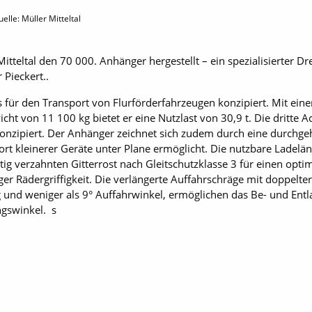
elle: Müller Mitteltal
itteltal den 70 000. Anhänger hergestellt – ein spezialisierter D
Pieckert..
ür den Transport von Flurförderfahrzeugen konzipiert. Mit einer 
ht von 11 100 kg bietet er eine Nutzlast von 30,9 t. Die dritte 
onzipiert. Der Anhänger zeichnet sich zudem durch eine durchge
ort kleinerer Geräte unter Plane ermöglicht. Die nutzbare Ladel
itig verzahnten Gitterrost nach Gleitschutzklasse 3 für einen opt
er Rädergriffigkeit. Die verlängerte Auffahrschräge mit doppelte
und weniger als 9° Auffahrwinkel, ermöglichen das Be- und Entl
gswinkel. s