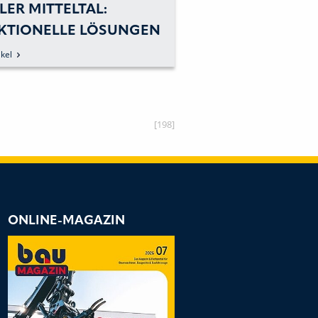
LER MITTELTAL:
ANHÄNGER VON 
KTIONELLE LÖSUNGEN
MITTELTAL JETZT
 HÖHENKRITISCHE
PALFINGER-ABRO
kel
zum Artikel
NSPORTE
[198]
ONLINE-MAGAZIN