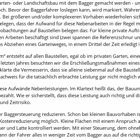
arten- oder Landschaftsbau mit dem Bagger gemacht werden - und
ch. Bevor der Baggerfahrer loslegen kann, wird markiert. Während
. Bei größeren und/oder komplexeren Vorhaben wiederholen sic
legen, dass der Aufwand für diese Nebenarbeiten in der Regel meh
obachtungen auf Baustellen belegen das: Für kleine private Auft
en Arbeiten beschäftigt sind (zwei spannen die Referenzschnur un
as Abziehen eines Gartenweges, in einem Drittel der Zeit erledigt i
 entsteht auf allen Baustellen, egal ob im privaten Garten, ei
letzten Jahres besuchten wir die Erschließungsmaßnahmen eines
klärte die Vermesserin, dass sie alleine siebenmal auf die Baust
chweis für die tatsächlich erbrachte Leistung gar nicht möglich 
ese Aufwände Nebenleistungen. Im Klartext heißt das, der Bau
ezahlt. Wie er sicherstellt, dass diese Leistung auch richtig und
und Zeitrisiko.
er Baggersteuerung reduzieren. Schon bei kleinen Bauvorhaben is
Kostenreduzierung möglich. Kleine Flächen mit einem Anspruch a
r und Latte kontrolliert werden. Mit einer Steuerung, dem oh
n der Fahrer alles in weniger Zeit vom Bagger aus auf die richt