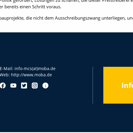
Politik gefordert, Lösungen zu schaffen, die dieser Preistreiberei
r bereits einen Schritt voraus.
bauprojekte, die nicht dem Ausschreibungszwang unterliegen, und
E-Mail:
info-mcs(at)moba.de
Web:
http://www.moba.de
Inf