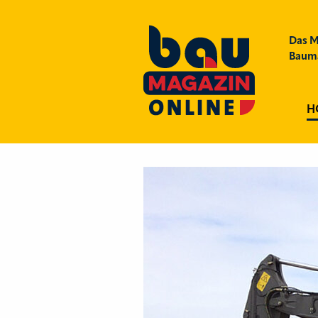
Das M
Bauma
H