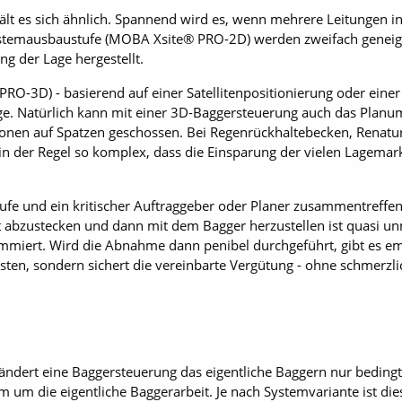
ält es sich ähnlich. Spannend wird es, wenn mehrere Leitungen in
ystemausbaustufe (MOBA Xsite® PRO-2D) werden zweifach geneig
ng der Lage hergestellt.
O-3D) - basierend auf einer Satellitenpositionierung oder einer 
ge. Natürlich kann mit einer 3D-Baggersteuerung auch das Planum 
onen auf Spatzen geschossen. Bei Regenrückhaltebecken, Renat
 in der Regel so komplex, dass die Einsparung der vielen Lagema
e und ein kritischer Auftraggeber oder Planer zusammentreffen,
kt abzustecken und dann mit dem Bagger herzustellen ist quasi 
mmiert. Wird die Abnahme dann penibel durchgeführt, gibt es emp
ten, sondern sichert die vereinbarte Vergütung - ohne schmerzl
ndert eine Baggersteuerung das eigentliche Baggern nur bedingt.
 die eigentliche Baggerarbeit. Je nach Systemvariante ist dies