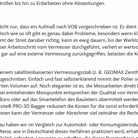
rollen bis hin zu Erdarbeiten ohne Absteckungen.
Nicht nur, dass ein Aufmaß nach VOB vorgeschrieben ist. Es dient
Doch wie so oft gibt es genau dabei Probleme, besonders wenn k
t der Streit darüber richtig, kann es ewig dauern, bis der Werk
er Arbeitsschritt vom Vermesser durchgeführt, verliert er wertvoll
 gar auf eine externe Vermessung zurückgegriffen, belasten die K
 einem satellitenbasierten Vermessungsstab (z. B. GEOMAX Zenith)
eschnitten. Einfach und fast selbsterklärend nimmt der Polier o
ten Volumen auf. Noch eleganter ist es, die Messarbeiten direk
abei entstehenden Messpunkte entsprechen der Qualität von Ve
 Büro oder auf das Smarttelefon des Bauleiters übermittelt werde
ite® PRO-3D Bagger reduziert die Kosten für die sonst erforder
iesen kann der Vermesser oder Abrechner viel zeitnäher die Rech
au haben wir im Vergleich zur Automobil- oder Konsumgüterindus
eise, wie in Deutschland dieses Verfahren praktiziert wird, erhält 