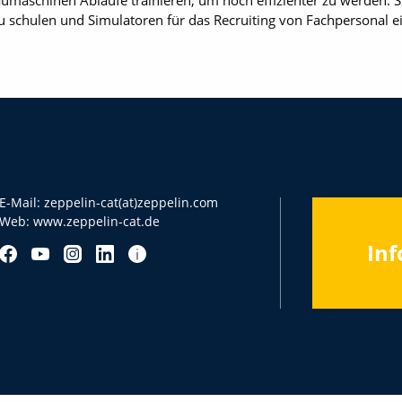
aumaschinen Abläufe trainieren, um noch effizienter zu werden. S
zu schulen und Simulatoren für das Recruiting von Fachpersonal ei
E-Mail:
zeppelin-cat(at)zeppelin.com
Web:
www.zeppelin-cat.de
Inf