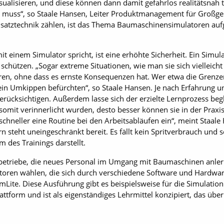
visualisieren, und diese können dann damit gefahrlos realitätsnah 
n muss“, so Staale Hansen, Leiter Produktmanagement für Großgerä
Einsatztechnik zählen, ist das Thema Baumaschinensimulatoren a
t einem Simulator spricht, ist eine erhöhte Sicherheit. Ein Simul
hützen. „Sogar extreme Situationen, wie man sie sich vielleicht 
ren, ohne dass es ernste Konsequenzen hat. Wer etwa die Grenze
in Umkippen befürchten“, so Staale Hansen. Je nach Erfahrung u
rücksichtigen. Außerdem lasse sich der erzielte Lernprozess begl
omit verinnerlicht wurden, desto besser können sie in der Praxi
h schneller eine Routine bei den Arbeitsabläufen ein“, meint Staale
n steht uneingeschränkt bereit. Es fällt kein Spritverbrauch und
m des Trainings darstellt.
riebe, die neues Personal im Umgang mit Baumaschinen anlern
atoren wählen, die sich durch verschiedene Software und Hardw
imLite. Diese Ausführung gibt es beispielsweise für die Simulati
Plattform und ist als eigenständiges Lehrmittel konzipiert, das ü