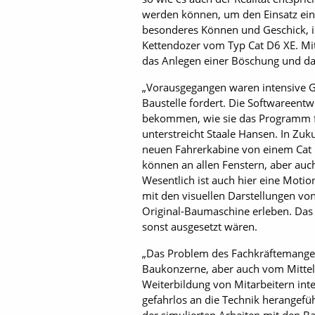
werden können, um den Einsatz eine
besonderes Können und Geschick, i
Kettendozer vom Typ Cat D6 XE. Mi
das Anlegen einer Böschung und das
„Vorausgegangen waren intensive G
Baustelle fordert. Die Softwareent
bekommen, wie sie das Programm fü
unterstreicht Staale Hansen. In Zuk
neuen Fahrerkabine von einem Cat D
können an allen Fenstern, aber auc
Wesentlich ist auch hier eine Moti
mit den visuellen Darstellungen von
Original-Baumaschine erleben. Das 
sonst ausgesetzt wären.
„Das Problem des Fachkräftemangel
Baukonzerne, aber auch vom Mittelst
Weiterbildung von Mitarbeitern in
gefahrlos an die Technik herangefü