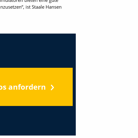
imulatoren bieten eine gute
nzusetzen“, ist Staale Hansen
os anfordern