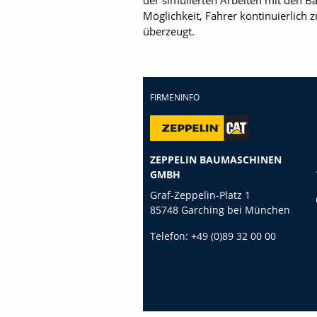
der simulierten Arbeiten mit den B
Möglichkeit, Fahrer kontinuierlich 
überzeugt.
FIRMENINFO
ZEPPELIN BAUMASCHINEN
GMBH
Graf-Zeppelin-Platz 1
85748 Garching bei München
Telefon:
+49 (0)89 32 00 00