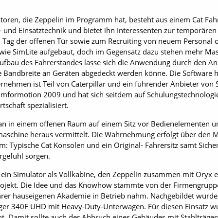
toren, die Zeppelin im Programm hat, besteht aus einem Cat Fahr
- und Einsatztechnik und bietet ihn Interessenten zur temporäre
n Tag der offenen Tür sowie zum Recruiting von neuem Personal 
h wie SimLite aufgebaut, doch im Gegensatz dazu stehen mehr Ma
ufbau des Fahrerstandes lasse sich die Anwendung durch den 
e Bandbreite an Geräten abgedeckt werden könne. Die Software h
rnehmen ist Teil von Caterpillar und ein führender Anbieter von
formotion 2009 und hat sich seitdem auf Schulungstechnologie
schaft spezialisiert.
man in einem offenen Raum auf einem Sitz vor Bedienelementen un
umaschine heraus vermittelt. Die Wahrnehmung erfolgt über den 
rm: Typische Cat Konsolen und ein Original- Fahrersitz samt Sicher
hrgefühl sorgen.
 ein Simulator als Vollkabine, den Zeppelin zusammen mit Oryx en
Projekt. Die Idee und das Knowhow stammte von der Firmengrupp
hrer hauseigenen Akademie in Betrieb nahm. Nachgebildet wurde 
ger 340F UHD mit Heavy-Duty-Unterwagen. Für diesen Einsatz wu
cht. Damit sollte auch der Abbruch eines Gebäudes mit Stahlträge