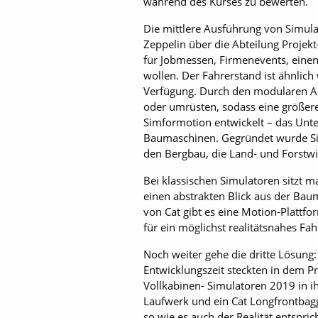
während des Kurses zu bewerten.
Die mittlere Ausführung von Simula
Zeppelin über die Abteilung Projekt
für Jobmessen, Firmenevents, eine
wollen. Der Fahrerstand ist ähnlic
Verfügung. Durch den modularen A
oder umrüsten, sodass eine größer
Simformotion entwickelt – das Unte
Baumaschinen. Gegründet wurde Sim
den Bergbau, die Land- und Forstwirt
Bei klassischen Simulatoren sitzt 
einen abstrakten Blick aus der Ba
von Cat gibt es eine Motion-Plattfo
für ein möglichst realitätsnahes Fa
Noch weiter gehe die dritte Lösung:
Entwicklungszeit steckten in dem 
Vollkabinen- Simulatoren 2019 in i
Laufwerk und ein Cat Longfrontbag
so wie es auch der Realität entspri