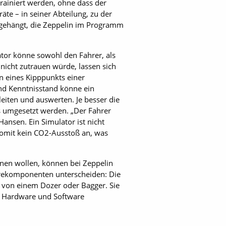
trainiert werden, ohne dass der
te – in seiner Abteilung, zu der
ufgehängt, die Zeppelin im Programm
ator könne sowohl den Fahrer, als
nicht zutrauen würde, lassen sich
n eines Kipppunkts einer
nd Kenntnisstand könne ein
eiten und auswerten. Je besser die
s umgesetzt werden. „Der Fahrer
 Hansen. Ein Simulator ist nicht
 somit kein CO2-Ausstoß an, was
en wollen, können bei Zeppelin
arekomponenten unterscheiden: Die
on von einem Dozer oder Bagger. Sie
ber Hardware und Software