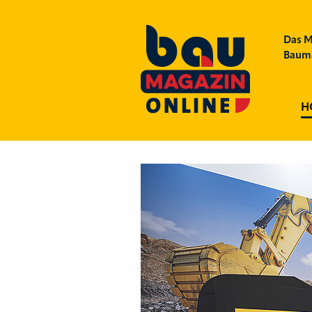
Das M
Bauma
H