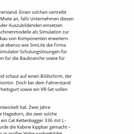
erstand. Einen solchen vertreibt
n Miete an, falls Unternehmen diesen
oder Auszubildenden einsetzen
schinenmodelle als Simulation zur
Anbau von Komponenten erweitern
at ebenso wie SimLite die Firma
 Simulator-Schulungslösungen für
n für die Baubranche sowie für
d schaut auf einen Bildschirm, der
Monitor. Doch bei dem Fahrerstand
heitsgurt sowie ein VR-Set sollen
twickelt hat. Zwei Jahre
e Hagedorn, die zwei solche
ein Cat Kettenbagger 336 mit L-
rde die Kabine kippbar gemacht –
rn in großer Höhe nachgebildet