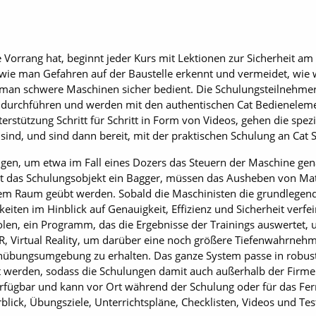
e Vorrang hat, beginnt jeder Kurs mit Lektionen zur Sicherheit am
wie man Gefahren auf der Baustelle erkennt und vermeidet, wie w
 man schwere Maschinen sicher bedient. Die Schulungsteilnehmer 
 durchführen und werden mit den authentischen Cat Bedieneleme
rstützung Schritt für Schritt in Form von Videos, gehen die spezi
ind, und sind dann bereit, mit der praktischen Schulung an Cat 
en, um etwa im Fall eines Dozers das Steuern der Maschine genau
st das Schulungsobjekt ein Bagger, müssen das Ausheben von Mat
m Raum geübt werden. Sobald die Maschinisten die grundlegend
keiten im Hinblick auf Genauigkeit, Effizienz und Sicherheit verf
solen, ein Programm, das die Ergebnisse der Trainings auswertet,
R, Virtual Reality, um darüber eine noch größere Tiefenwahrnehm
llenübungsumgebung zu erhalten. Das ganze System passe in robust
rt werden, sodass die Schulungen damit auch außerhalb der Firme
verfügbar und kann vor Ort während der Schulung oder für das 
lick, Übungsziele, Unterrichtspläne, Checklisten, Videos und Te