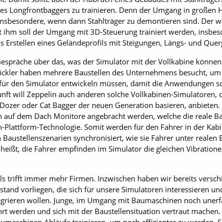
s Longfrontbaggers zu trainieren. Denn der Umgang in großen Hö
nsbesondere, wenn dann Stahlträger zu demontieren sind. Der we
t ihm soll der Umgang mit 3D-Steuerung trainiert werden, insbe
 Erstellen eines Geländeprofils mit Steigungen, Längs- und Querg
espräche über das, was der Simulator mit der Vollkabine können
wickler haben mehrere Baustellen des Unternehmens besucht, um e
r den Simulator entwickeln müssen, damit die Anwendungen so 
unft will Zeppelin auch anderen solche Vollkabinen-Simulatoren, 
ozer oder Cat Bagger der neuen Generation basieren, anbieten. 
h auf dem Dach Monitore angebracht werden, welche die reale Ba
on-Plattform-Technologie. Somit werden für den Fahrer in der Ka
 Baustellenszenarien synchronisiert, wie sie Fahrer unter realen
heißt, die Fahrer empfinden im Simulator die gleichen Vibration
s trifft immer mehr Firmen. Inzwischen haben wir bereits versc
and vorliegen, die sich für unsere Simulatoren interessieren und
tegrieren wollen. Junge, im Umgang mit Baumaschinen noch uner
hrt werden und sich mit der Baustellensituation vertraut machen.