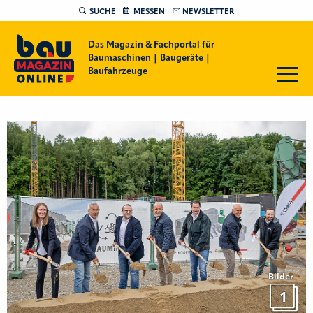
SUCHE
MESSEN
NEWSLETTER
Das Magazin & Fachportal für
Baumaschinen | Baugeräte |
Baufahrzeuge
Bilder
1