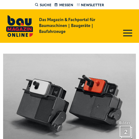
SUCHE
MESSEN
NEWSLETTER
Das Magazin & Fachportal für
Baumaschinen | Baugeräte |
Baufahrzeuge
Bilder
2